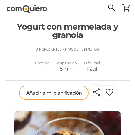
Yogurt con mermelada y
granola
ComoQuiero
3 INGREDIENTES • 1 PASOS • 5 MINUTOS
Cocción
Preparación
Dificultad
-
5 min.
Fácil
Añadir a mi planificación