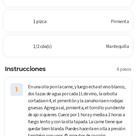
1 pizca
Pimienta
1/2 cda(s)
Mantequilla
Instrucciones
6 pasos
En una olla pon la carne, y luego echa el vino blanco,
1
dos tazas de agua por cada 1L de vino, la cebolla
cortada en 4, el pimentón y la zanahoria en rodajas
gruesas. Agrega sal, pimienta, el tomillo y un diente
de ajo si quieres. Cuece por 1 hora y media a 2 horas a
fuego lento y con la olla tapada. La carne tiene que
quedar bien blanda. Puedes hacerla en olla a presión
también; son unos 45 minutos de cocción.