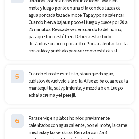
verduras. Por mientras en un colador, lava bien
mote y luego ponlo en una olla con dos tazas de
agua por cada taza de mote. Tapa y pon a calentar.
Cuando hierva baja un poco el fuego y cuece por 20 a
25 minutos. Revisa de vez en cuando lo del horno,
para que todo esté bien. Debiera estar todo
dorándose un poco por arriba. Pon a calentar la olla
con caldo y pruébalo para ver cómo está de sal.
Cuando el mote esté listo, si aún queda agua,
5
cuélalo y devuélvelo a la olla. A fuego bajo, agrega la
mantequilla, sal y pimienta, y mezcla bien. Luego
echa la crema y el perejil.
Para servir, en platos hondos previamente
6
calentados con agua caliente, pon el mote, la carne
mechada y las verduras. Remata con 2 a 3