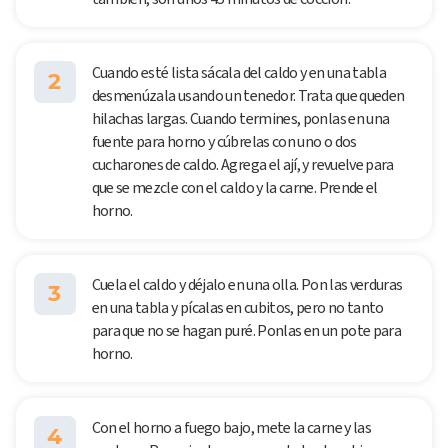
Cuando esté lista sácala del caldo y en una tabla
2
desmenúzala usando un tenedor. Trata que queden
hilachas largas. Cuando termines, ponlas en una
fuente para horno y cúbrelas con uno o dos
cucharones de caldo. Agrega el ají, y revuelve para
que se mezcle con el caldo y la carne. Prende el
horno.
Cuela el caldo y déjalo en una olla. Pon las verduras
3
en una tabla y pícalas en cubitos, pero no tanto
para que no se hagan puré. Ponlas en un pote para
horno.
Con el horno a fuego bajo, mete la carne y las
4