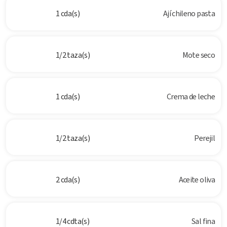
1 cda(s)
Ají chileno pasta
1/2 taza(s)
Mote seco
1 cda(s)
Crema de leche
1/2 taza(s)
Perejil
2 cda(s)
Aceite oliva
1/4 cdta(s)
Sal fina