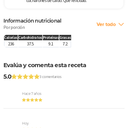
cucharones de caldo. Qué felicidad.
Información nutricional
Ver todo
Por porción
Calorías
Carbohidratos
Proteínas
Grasas
236
37.5
9.1
7.2
Evalúa y comenta esta receta
5.0
3 comentarios
Hace 7 años
Hoy