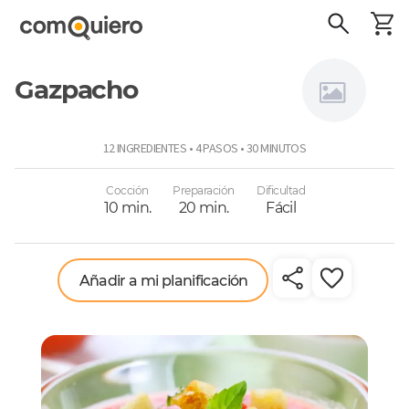
Gazpacho
Virginia
12 INGREDIENTES • 4 PASOS • 30 MINUTOS
Demaría
Cocción
Preparación
Dificultad
10 min.
20 min.
Fácil
Añadir a mi planificación