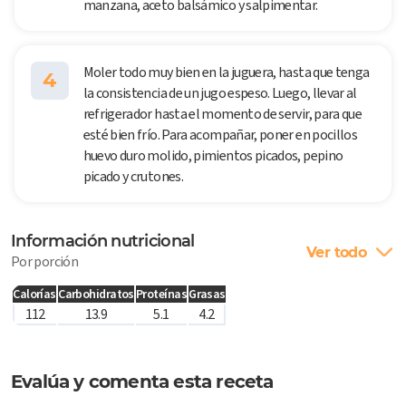
manzana, aceto balsámico y salpimentar.
Moler todo muy bien en la juguera, hasta que tenga
4
la consistencia de un jugo espeso. Luego, llevar al
refrigerador hasta el momento de servir, para que
esté bien frío. Para acompañar, poner en pocillos
huevo duro molido, pimientos picados, pepino
picado y crutones.
Información nutricional
Ver todo
Por porción
Calorías
Carbohidratos
Proteínas
Grasas
112
13.9
5.1
4.2
Evalúa y comenta esta receta