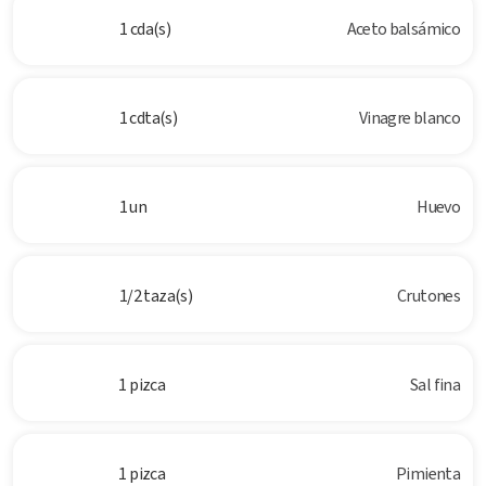
1 cda(s)
Aceto balsámico
1 cdta(s)
Vinagre blanco
1 un
Huevo
1/2 taza(s)
Crutones
1 pizca
Sal fina
1 pizca
Pimienta