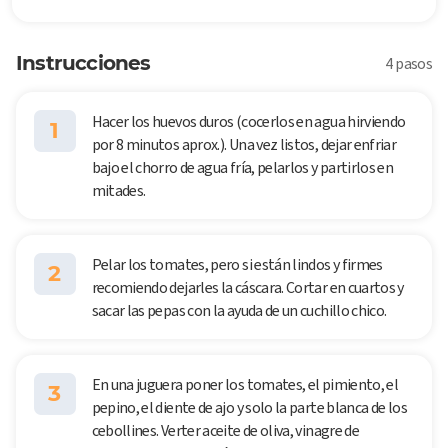
Instrucciones
4 pasos
Hacer los huevos duros (cocerlos en agua hirviendo
1
por 8 minutos aprox.). Una vez listos, dejar enfriar
bajo el chorro de agua fría, pelarlos y partirlos en
mitades.
Pelar los tomates, pero si están lindos y firmes
2
recomiendo dejarles la cáscara. Cortar en cuartos y
sacar las pepas con la ayuda de un cuchillo chico.
En una juguera poner los tomates, el pimiento, el
3
pepino, el diente de ajo y solo la parte blanca de los
cebollines. Verter aceite de oliva, vinagre de