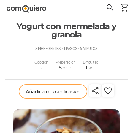
Yogurt con mermelada y
granola
ComoQuiero
3 INGREDIENTES • 1 PASOS • 5 MINUTOS
Cocción
Preparación
Dificultad
-
5 min.
Fácil
Añadir a mi planificación