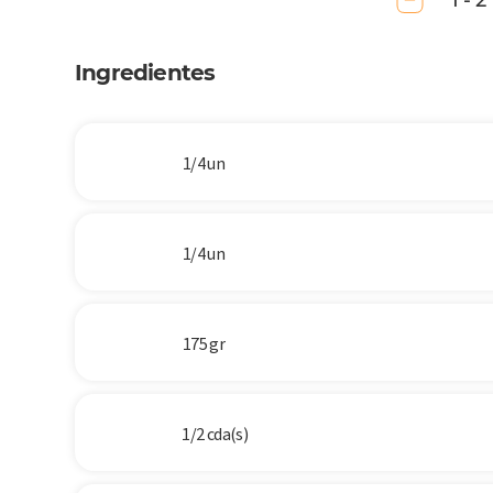
1 - 2
Ingredientes
1/4 un
1/4 un
175 gr
1/2 cda(s)