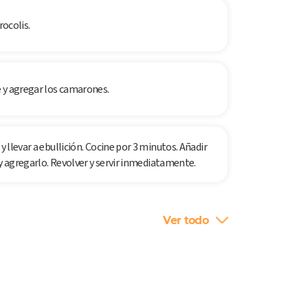
rocolis.
 y agregar los camarones.
y llevar a ebullición. Cocine por 3 minutos. Añadir
n y agregarlo. Revolver y servir inmediatamente.
Ver todo