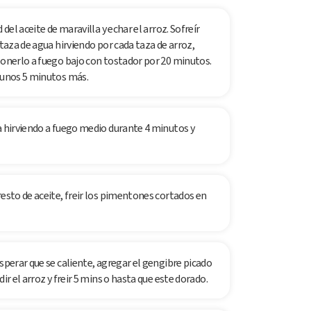
del aceite de maravilla y echar el arroz. Sofreír
 taza de agua hirviendo por cada taza de arroz,
ponerlo a fuego bajo con tostador por 20 minutos.
r unos 5 minutos más.
a hirviendo a fuego medio durante 4 minutos y
resto de aceite, freir los pimentones cortados en
sperar que se caliente, agregar el gengibre picado
ir el arroz y freir 5 mins o hasta que este dorado.