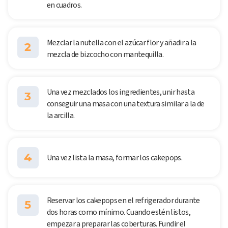
en cuadros.
Mezclar la nutella con el azúcar flor y añadir a la
2
mezcla de bizcocho con mantequilla.
Una vez mezclados los ingredientes, unir hasta
3
conseguir una masa con una textura similar a la de
la arcilla.
4
Una vez lista la masa, formar los cakepops.
Reservar los cakepops en el refrigerador durante
5
dos horas como mínimo. Cuando estén listos,
empezar a preparar las coberturas. Fundir el