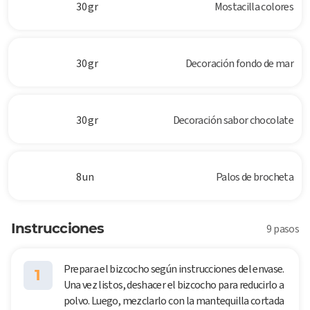
30 gr
Mostacilla colores
30 gr
Decoración fondo de mar
30 gr
Decoración sabor chocolate
8 un
Palos de brocheta
Instrucciones
9 pasos
Prepara el bizcocho según instrucciones del envase.
1
Una vez listos, deshacer el bizcocho para reducirlo a
polvo. Luego, mezclarlo con la mantequilla cortada