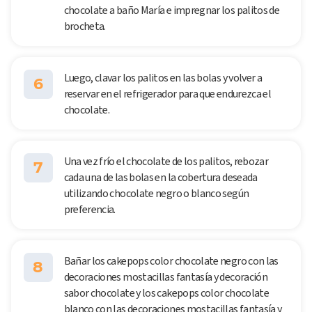
chocolate a baño María e impregnar los palitos de
brocheta.
Luego, clavar los palitos en las bolas y volver a
6
reservar en el refrigerador para que endurezca el
chocolate.
Una vez frío el chocolate de los palitos, rebozar
7
cada una de las bolas en la cobertura deseada
utilizando chocolate negro o blanco según
preferencia.
Bañar los cakepops color chocolate negro con las
8
decoraciones mostacillas fantasía y decoración
sabor chocolate y los cakepops color chocolate
blanco con las decoraciones mostacillas fantasía y