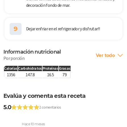
decoración fondo de mar.
9
Dejar enfriar en el refrigerador y disfrutar!!
Información nutricional
Ver todo
Por porción
Calorías
Carbohidratos
Proteínas
Grasas
1356
147.8
16.5
79
Evalúa y comenta esta receta
5.0
2 comentarios
Hace 10 meses