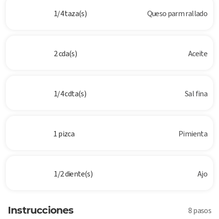
1/4 taza(s)
Queso parm rallado
2 cda(s)
Aceite
1/4 cdta(s)
Sal fina
1 pizca
Pimienta
1/2 diente(s)
Ajo
Instrucciones
8 pasos