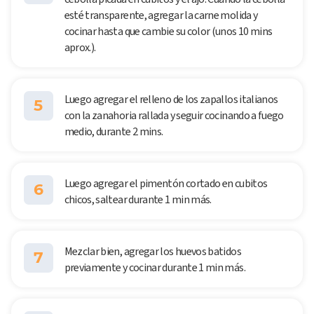
esté transparente, agregar la carne molida y
cocinar hasta que cambie su color (unos 10 mins
aprox.).
Luego agregar el relleno de los zapallos italianos
5
con la zanahoria rallada y seguir cocinando a fuego
medio, durante 2 mins.
Luego agregar el pimentón cortado en cubitos
6
chicos, saltear durante 1 min más.
Mezclar bien, agregar los huevos batidos
7
previamente y cocinar durante 1 min más.