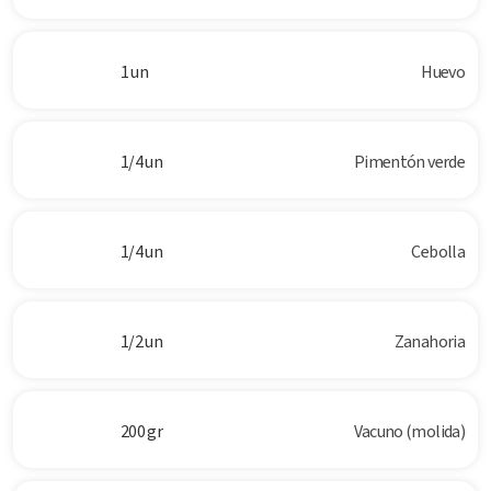
1 un
Huevo
1/4 un
Pimentón verde
1/4 un
Cebolla
1/2 un
Zanahoria
200 gr
Vacuno (molida)