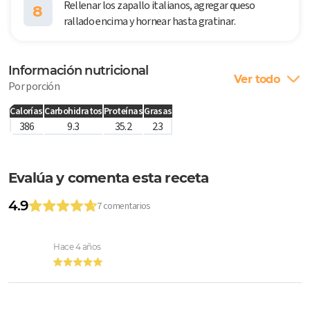
Rellenar los zapallo italianos, agregar queso
8
rallado encima y hornear hasta gratinar.
Información nutricional
Ver todo
Por porción
Calorías
Carbohidratos
Proteínas
Grasas
386
9.3
35.2
23
Evalúa y comenta esta receta
4.9
7 comentarios
Hace 4 años