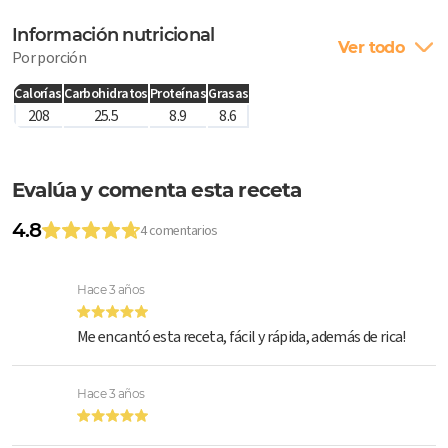
Información nutricional
Ver todo
Por porción
Calorías
Carbohidratos
Proteínas
Grasas
208
25.5
8.9
8.6
Evalúa y comenta esta receta
4.8
4 comentarios
Hace 3 años
Me encantó esta receta, fácil y rápida, además de rica!
Hace 3 años