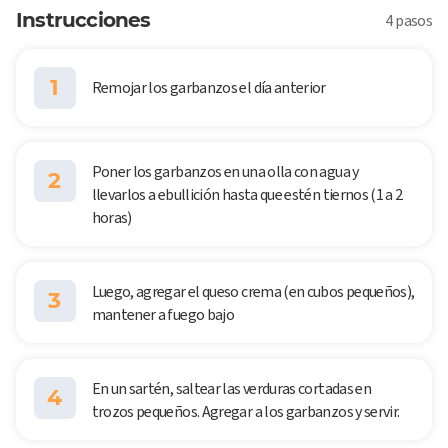
Instrucciones
4 pasos
1
Remojar los garbanzos el día anterior
Poner los garbanzos en una olla con agua y
2
llevarlos a ebullición hasta que estén tiernos (1 a 2
horas)
Luego, agregar el queso crema (en cubos pequeños),
3
mantener a fuego bajo
En un sartén, saltear las verduras cortadas en
4
trozos pequeños. Agregar a los garbanzos y servir.