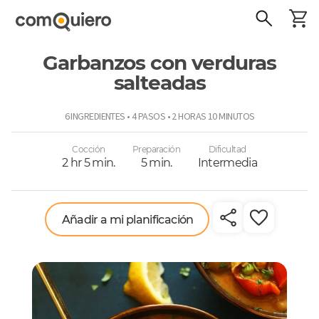
Garbanzos con verduras
salteadas
ComoQuiero
6 INGREDIENTES • 4 PASOS • 2 HORAS 10 MINUTOS
Cocción
Preparación
Dificultad
2 hr 5 min.
5 min.
Intermedia
Añadir a mi planificación