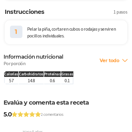
Instrucciones
1 pasos
Pelar la piña, cortar en cubos o rodajas y servir en
1
pocillos individuales.
Información nutricional
Ver todo
Por porción
Calorías
Carbohidratos
Proteínas
Grasas
57
14.8
0.6
0.1
Evalúa y comenta esta receta
5.0
2 comentarios
Hace 5 años