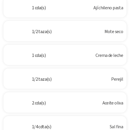
1 cda(s)
Ají chileno pasta
1/2 taza(s)
Mote seco
1 cda(s)
Crema de leche
1/2 taza(s)
Perejil
2 cda(s)
Aceite oliva
1/4 cdta(s)
Sal fina