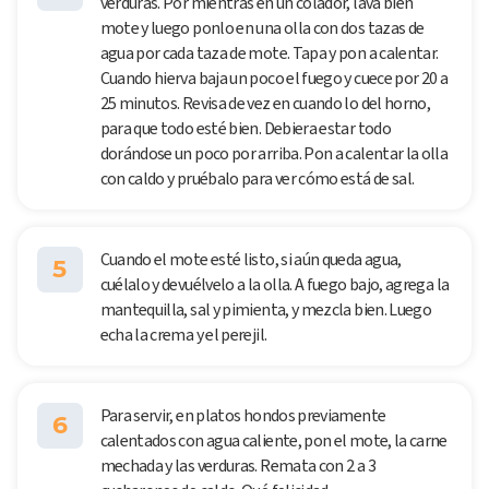
verduras. Por mientras en un colador, lava bien
mote y luego ponlo en una olla con dos tazas de
agua por cada taza de mote. Tapa y pon a calentar.
Cuando hierva baja un poco el fuego y cuece por 20 a
25 minutos. Revisa de vez en cuando lo del horno,
para que todo esté bien. Debiera estar todo
dorándose un poco por arriba. Pon a calentar la olla
con caldo y pruébalo para ver cómo está de sal.
Cuando el mote esté listo, si aún queda agua,
5
cuélalo y devuélvelo a la olla. A fuego bajo, agrega la
mantequilla, sal y pimienta, y mezcla bien. Luego
echa la crema y el perejil.
Para servir, en platos hondos previamente
6
calentados con agua caliente, pon el mote, la carne
mechada y las verduras. Remata con 2 a 3