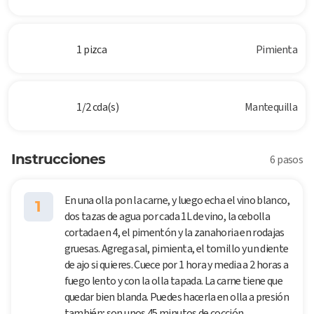
1 pizca
Pimienta
1/2 cda(s)
Mantequilla
Instrucciones
6 pasos
En una olla pon la carne, y luego echa el vino blanco,
1
dos tazas de agua por cada 1L de vino, la cebolla
cortada en 4, el pimentón y la zanahoria en rodajas
gruesas. Agrega sal, pimienta, el tomillo y un diente
de ajo si quieres. Cuece por 1 hora y media a 2 horas a
fuego lento y con la olla tapada. La carne tiene que
quedar bien blanda. Puedes hacerla en olla a presión
también; son unos 45 minutos de cocción.