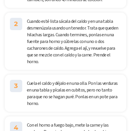
Cuando esté lista sácala del caldo y en una tabla
2
desmenúzala usando un tenedor. Trata que queden
hilachas largas. Cuando termines, ponlas en una
fuente para horno y cúbrelas con uno o dos
cucharones de caldo. Agrega el ají, y revuelve para
que se mezcle con el caldo y la carne. Prende el
horno.
Cuela el caldo y déjalo en una olla. Pon las verduras
3
en una tabla y pícalas en cubitos, pero no tanto
para que no se hagan puré. Ponlas en un pote para
horno.
Con el horno a fuego bajo, mete la carne y las
4