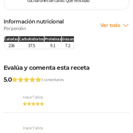
cucharones de caldo. Qué felicidad.
Información nutricional
Ver todo
Por porción
Calorías
Carbohidratos
Proteínas
Grasas
236
37.5
9.1
7.2
Evalúa y comenta esta receta
5.0
3 comentarios
Hace 7 años
Hace 7 años