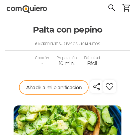
Palta con pepino
ComoQuiero
6 INGREDIENTES • 2 PASOS • 10 MINUTOS
Cocción
Preparación
Dificultad
-
10 min.
Fácil
Añadir a mi planificación