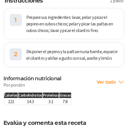
Instrucciones
2 pasos
Prepare sus ingredientes: lavar, pelar y picar el
1
pepino en cubos chicos; pelar y picar las paltas en
cubos chicos; lavar y picar el cilantro fino.
Disponer el pepino y la palta en una fuente, esparcir
2
el cilantro y aliñar a gusto con sal, aceite y limón.
Información nutricional
Ver todo
Por porción
Calorías
Carbohidratos
Proteínas
Grasas
121
14.3
3.1
7.8
Evalúa y comenta esta receta