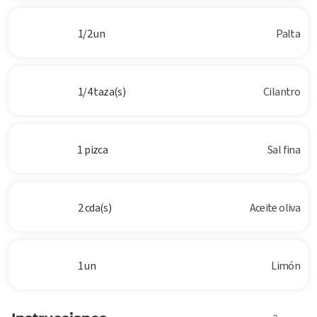
1/2 un
Palta
1/4 taza(s)
Cilantro
1 pizca
Sal fina
2 cda(s)
Aceite oliva
1 un
Limón