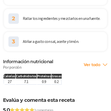
2
Rallar los ingredientes y mezclarlos en una fuente.
3
Aliñar a gusto con sal, aceite y limón.
Información nutricional
Ver todo
Por porción
Calorías
Carbohidratos
Proteínas
Grasas
27
7.1
0.9
0.2
Evalúa y comenta esta receta
5.0
3 comentarios