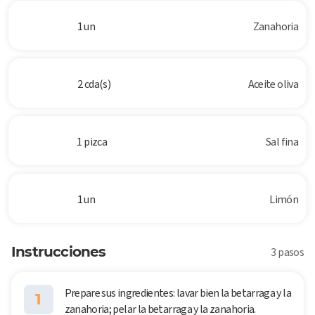
1 un
Zanahoria
2 cda(s)
Aceite oliva
1 pizca
Sal fina
1 un
Limón
Instrucciones
3 pasos
Prepare sus ingredientes: lavar bien la betarraga y la
1
zanahoria; pelar la betarraga y la zanahoria.