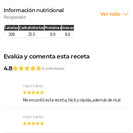
Información nutricional
Ver todo
Por porción
Calorías
Carbohidratos
Proteínas
Grasas
208
25.5
8.9
8.6
Evalúa y comenta esta receta
4.8
4 comentarios
Hace 3 años
Me encantó esta receta, fácil y rápida, además de rica!
Hace 3 años