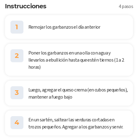
Instrucciones
4 pasos
1
Remojar los garbanzos el día anterior
Poner los garbanzos en una olla con agua y
2
llevarlos a ebullición hasta que estén tiernos (1 a 2
horas)
Luego, agregar el queso crema (en cubos pequeños),
3
mantener a fuego bajo
En un sartén, saltear las verduras cortadas en
4
trozos pequeños. Agregar a los garbanzos y servir.