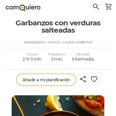
Garbanzos con verduras
salteadas
ComoQuiero
6 INGREDIENTES • 4 PASOS • 2 HORAS 10 MINUTOS
Cocción
Preparación
Dificultad
2 hr 5 min.
5 min.
Intermedia
Añadir a mi planificación