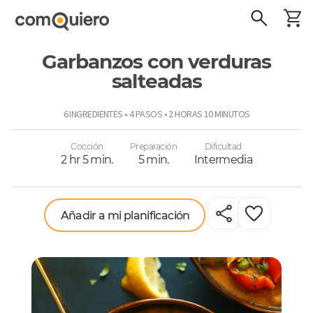
Garbanzos con verduras
salteadas
ComoQuiero
6 INGREDIENTES • 4 PASOS • 2 HORAS 10 MINUTOS
Cocción
Preparación
Dificultad
2 hr 5 min.
5 min.
Intermedia
Añadir a mi planificación