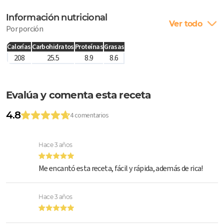
Información nutricional
Ver todo
Por porción
Calorías
Carbohidratos
Proteínas
Grasas
208
25.5
8.9
8.6
Evalúa y comenta esta receta
4.8
4 comentarios
Hace 3 años
Me encantó esta receta, fácil y rápida, además de rica!
Hace 3 años