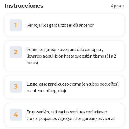
Instrucciones
4 pasos
1
Remojar los garbanzos el día anterior
Poner los garbanzos en una olla con agua y
2
llevarlos a ebullición hasta que estén tiernos (1 a 2
horas)
Luego, agregar el queso crema (en cubos pequeños),
3
mantener a fuego bajo
En un sartén, saltear las verduras cortadas en
4
trozos pequeños. Agregar a los garbanzos y servir.