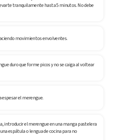
llevarte tranquilamente hasta 5 minutos. No debe
y haciendo movimientos envolventes.
ue duro que forme picos y no se caiga al voltear
 a espesar el merengue.
nta, introducir el merengue en una manga pastelera
n una espátula o lengua de cocina para no