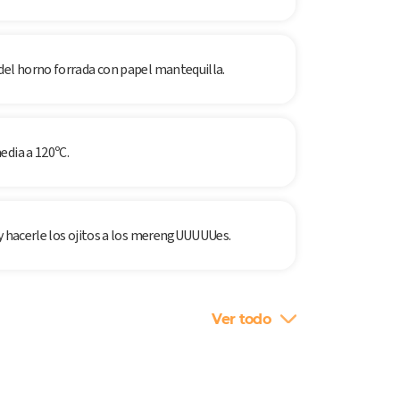
del horno forrada con papel mantequilla.
edia a 120ºC.
 y hacerle los ojitos a los merengUUUUUes.
Ver todo