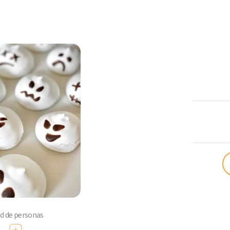
ComoQuier
ad de personas