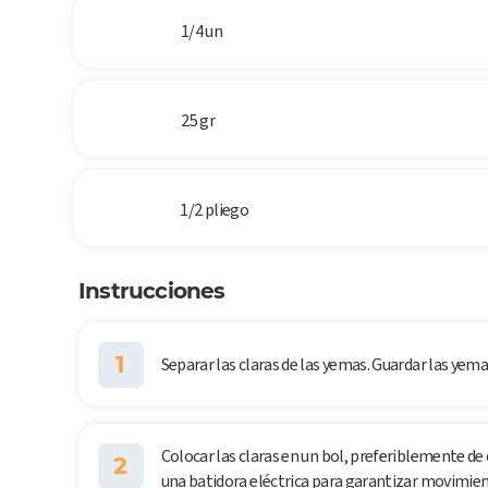
1/4 un
25 gr
1/2 pliego
Instrucciones
1
Separar las claras de las yemas. Guardar las yema
Colocar las claras en un bol, preferiblemente de cr
2
una batidora eléctrica para garantizar movimient