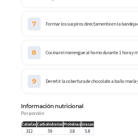
7
Formar los suspiros directamente en la bandeja 
8
Cocinar el merengue al horno durante 1 hora y m
9
Derretir la cobertura de chocolate a baño maría
Información nutricional
Por porción
Calorías
Carbohidratos
Proteínas
Grasas
312
59
3.8
5.8