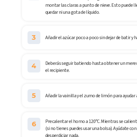
montar las claras a punto de nieve. Esto puede 
quedar ni una gota de líquido.
3
Añadir el azúcar poco a poco sin dejar de batir 
Deberás seguir batiendo hasta obtener un mereng
4
el recipiente.
5
Añadir la vainilla y el zumo de limón para ayudar
Precalentar el horno a 120ºC. Mientras se calie
6
(si no tienes puedes usar una bolsa). Ayúdate co
desperdiciar nada.