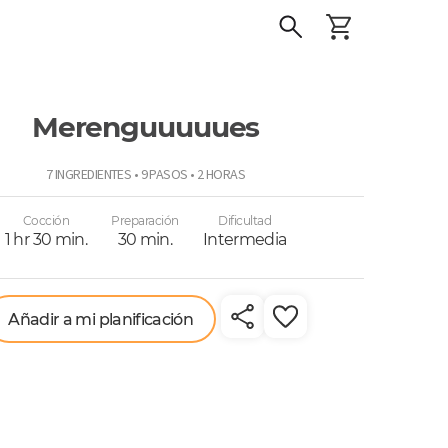
Merenguuuuues
o
7 INGREDIENTES • 9 PASOS • 2 HORAS
Cocción
Preparación
Dificultad
1 hr 30 min.
30 min.
Intermedia
Añadir a mi planificación