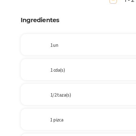
1 - 2
Ingredientes
1 un
1 cda(s)
1/2 taza(s)
1 pizca