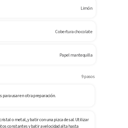
Limón
Cobertura chocolate
Papel mantequilla
9 pasos
s para usar en otra preparación.
istal o metal, y batir con una pizca de sal. Utilizar
os constantes y batir a velocidad alta hasta