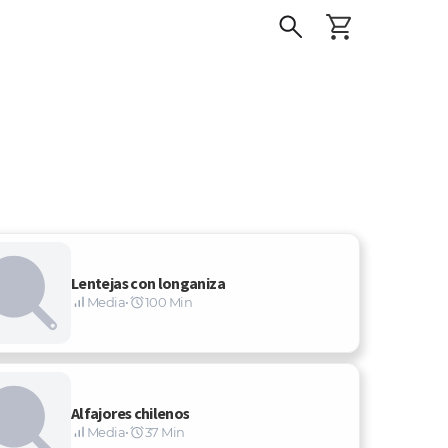
Lentejas con longaniza
Media
•
100 Min
Alfajores chilenos
Media
•
37 Min