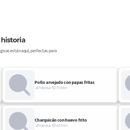
historia
icas están aquí, perfectas para 
Pollo arvejado con papas fritas
Media
•
75 Min
Charquicán con huevo frito
Media
•
45 Min