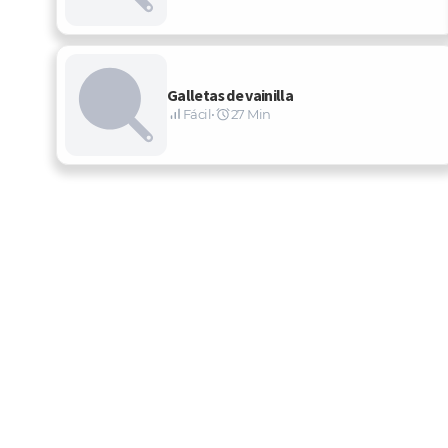
Galletas de vainilla
Fácil
•
27 Min