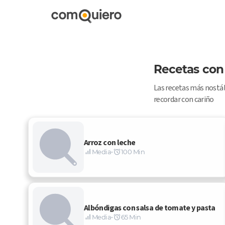
Recetas con 
Las recetas más nostálg
recordar con cariño 
Arroz con leche
Media
•
100 Min
Albóndigas con salsa de tomate y pasta
Media
•
65 Min