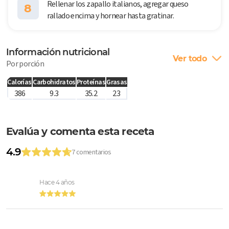
Rellenar los zapallo italianos, agregar queso
8
rallado encima y hornear hasta gratinar.
Información nutricional
Ver todo
Por porción
Calorías
Carbohidratos
Proteínas
Grasas
386
9.3
35.2
23
Evalúa y comenta esta receta
4.9
7 comentarios
Hace 4 años