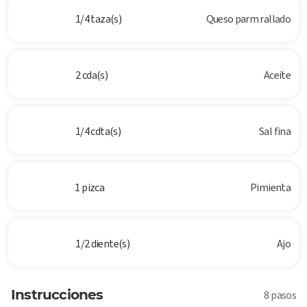
1/4 taza(s)
Queso parm rallado
2 cda(s)
Aceite
1/4 cdta(s)
Sal fina
1 pizca
Pimienta
1/2 diente(s)
Ajo
Instrucciones
8 pasos