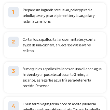
Prepare sus ingredientes: lavar, pelar y picar la
1
cebolla; lavar y picar el pimentón y lavar, pelar y
rallar la zanahoria.
Cortar los zapallos italianos en mitades y con la
2
ayuda de una cuchara, ahuecarlos y reservar el
relleno.
Sumergir los zapallos italianos en una olla con agua
3
hirviendo y un poco de sal durante 3 mins, al
sacarlos, agregarles agua fría para detener la
cocción. Reservar.
En un sartén agregar un poco de aceite y dorar la
4
cebolla picada en cubitos y el ajo. Cuando la cebolla