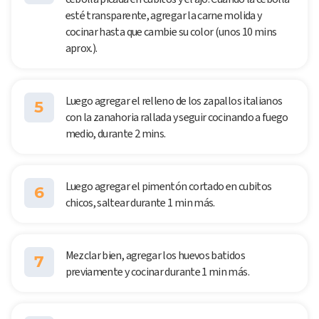
esté transparente, agregar la carne molida y
cocinar hasta que cambie su color (unos 10 mins
aprox.).
Luego agregar el relleno de los zapallos italianos
5
con la zanahoria rallada y seguir cocinando a fuego
medio, durante 2 mins.
Luego agregar el pimentón cortado en cubitos
6
chicos, saltear durante 1 min más.
Mezclar bien, agregar los huevos batidos
7
previamente y cocinar durante 1 min más.