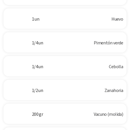
1 un
Huevo
1/4 un
Pimentón verde
1/4 un
Cebolla
1/2 un
Zanahoria
200 gr
Vacuno (molida)