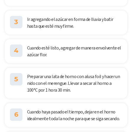
Ir agregando el azúcar en forma de lluvia y batir
3
hasta que esté muy firme.
Cuando esté listo, agregar de manera envolvente el
4
azúcar flor.
Preparar una lata de horno con alusa foil y hacer un
5
nido con el merengue. Llevar a secar al horno a
100°C por 1 hora 30 min.
Cuando haya pasado el tiempo, dejar en el horno
6
idealmente toda la noche para que se siga secando.