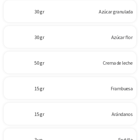
30 gr
Azúcar granulada
30 gr
Azúcar flor
50 gr
Crema de leche
15 gr
Frambuesa
15 gr
Arándanos
3 un
Frutilla