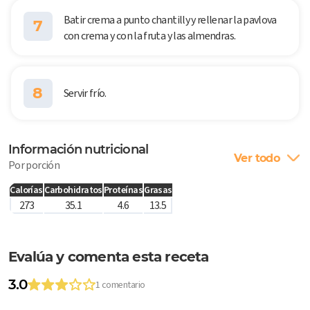
Batir crema a punto chantilly y rellenar la pavlova
7
con crema y con la fruta y las almendras.
8
Servir frío.
Información nutricional
Ver todo
Por porción
Calorías
Carbohidratos
Proteínas
Grasas
273
35.1
4.6
13.5
Evalúa y comenta esta receta
3.0
1 comentario