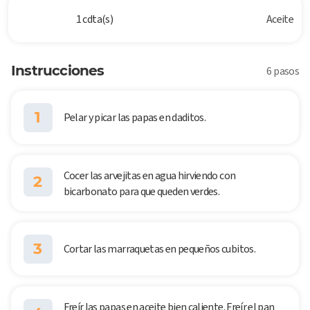
1 cdta(s)
Aceite
Instrucciones
6 pasos
1
Pelar y picar las papas en daditos.
Cocer las arvejitas en agua hirviendo con
2
bicarbonato para que queden verdes.
3
Cortar las marraquetas en pequeños cubitos.
Freír las papas en aceite bien caliente. Freír el pan