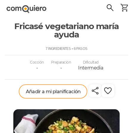
Fricasé vegetariano maría
ayuda
ComoQuiero
7 INGREDIENTES • 6 PASOS
Cocción
Preparación
Dificultad
-
-
Intermedia
Añadir a mi planificación