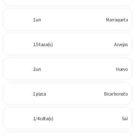
1 un
Marraqueta
1.5 taza(s)
Arvejas
2 un
Huevo
1 pizca
Bicarbonato
1/4 cdta(s)
Sal