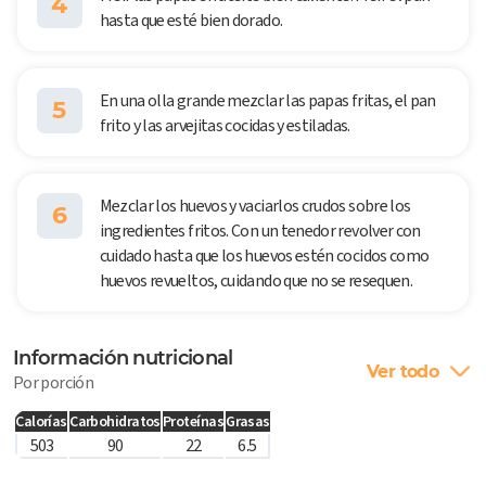
4
hasta que esté bien dorado.
En una olla grande mezclar las papas fritas, el pan
5
frito y las arvejitas cocidas y estiladas.
Mezclar los huevos y vaciarlos crudos sobre los
6
ingredientes fritos. Con un tenedor revolver con
cuidado hasta que los huevos estén cocidos como
huevos revueltos, cuidando que no se resequen.
Información nutricional
Ver todo
Por porción
Calorías
Carbohidratos
Proteínas
Grasas
503
90
22
6.5