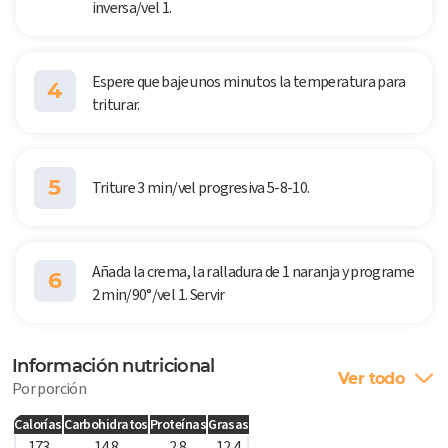
inversa/vel 1.
Espere que baje unos minutos la temperatura para
4
triturar.
5
Triture 3 min/vel progresiva 5-8-10.
Añada la crema, la ralladura de 1 naranja y programe
6
2 min/90°/vel 1. Servir
Información nutricional
Ver todo
Por porción
Calorías
Carbohidratos
Proteínas
Grasas
173
14.8
2.8
12.4