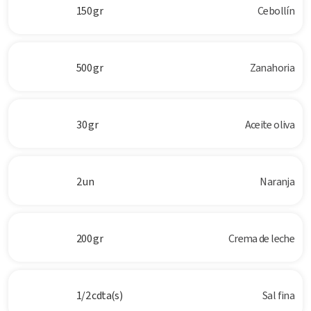
150 gr
Cebollín
500 gr
Zanahoria
30 gr
Aceite oliva
2 un
Naranja
200 gr
Crema de leche
1/2 cdta(s)
Sal fina