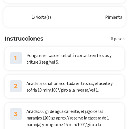
1/4 cdta(s)
Pimienta
Instrucciones
6 pasos
Ponga en el vaso el cebollín cortado en trozos y
1
triture 3 seg/vel 5.
Añada la zanahoria cortada en trozos, el aceite y
2
sofría 10 min/100°/giro a la inversa/vel 1.
Añada 500 gr de agua caliente, el jugo de las
3
naranjas (200 gr aprox. Y reserve la cáscara de 1
naranja) y programe 15 min/100°/giro a la