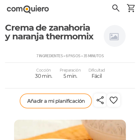
Crema de zanahoria
y naranja thermomix
Thermomix
7 INGREDIENTES • 6 PASOS • 35 MINUTOS
Cocción
Preparación
Dificultad
30 min.
5 min.
Fácil
Añadir a mi planificación