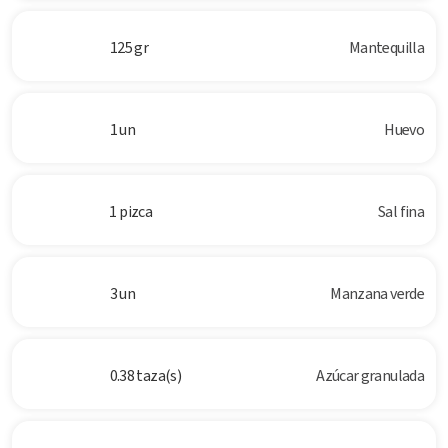
125 gr
Mantequilla
1 un
Huevo
1 pizca
Sal fina
3 un
Manzana verde
0.38 taza(s)
Azúcar granulada