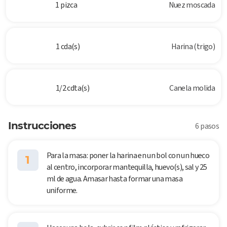
1 pizca
Nuez moscada
1 cda(s)
Harina (trigo)
1/2 cdta(s)
Canela molida
Instrucciones
6 pasos
Para la masa: poner la harina en un bol con un hueco
1
al centro, incorporar mantequilla, huevo(s), sal y 25
ml de agua. Amasar hasta formar una masa
uniforme.