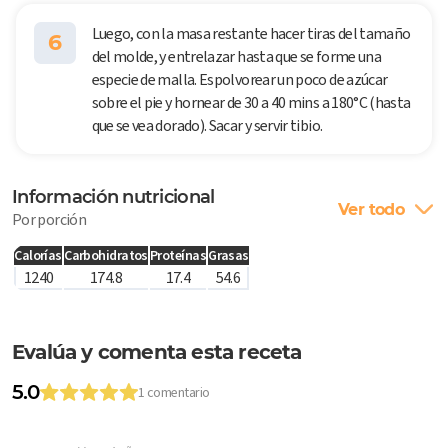
Luego, con la masa restante hacer tiras del tamaño
6
del molde, y entrelazar hasta que se forme una
especie de malla. Espolvorear un poco de azúcar
sobre el pie y hornear de 30 a 40 mins a 180°C (hasta
que se vea dorado). Sacar y servir tibio.
Información nutricional
Ver todo
Por porción
Calorías
Carbohidratos
Proteínas
Grasas
1240
174.8
17.4
54.6
Evalúa y comenta esta receta
5.0
1 comentario