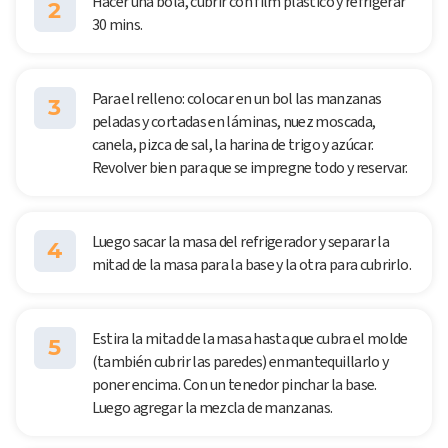
Hacer una bola, cubrir con film plástico y refrigerar
2
30 mins.
Para el relleno: colocar en un bol las manzanas
3
peladas y cortadas en láminas, nuez moscada,
canela, pizca de sal, la harina de trigo y azúcar.
Revolver bien para que se impregne todo y reservar.
Luego sacar la masa del refrigerador y separar la
4
mitad de la masa para la base y la otra para cubrirlo.
Estira la mitad de la masa hasta que cubra el molde
5
(también cubrir las paredes) enmantequillarlo y
poner encima. Con un tenedor pinchar la base.
Luego agregar la mezcla de manzanas.