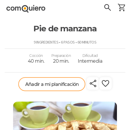
Pie de manzana
ComoQuiero
9 INGREDIENTES • 6 PASOS • 60 MINUTOS
Cocción
Preparación
Dificultad
40 min.
20 min.
Intermedia
Añadir a mi planificación