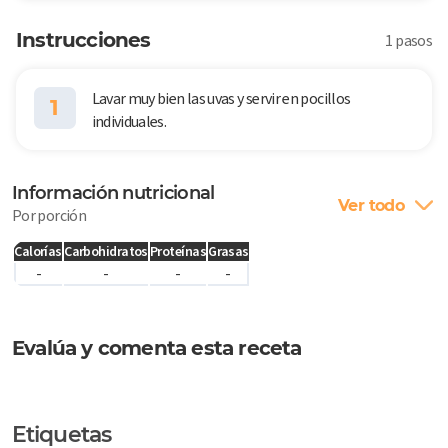
Instrucciones
1 pasos
Lavar muy bien las uvas y servir en pocillos
1
individuales.
Información nutricional
Ver todo
Por porción
Calorías
Carbohidratos
Proteínas
Grasas
-
-
-
-
Evalúa y comenta esta receta
Etiquetas