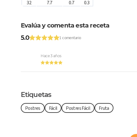
32
7.7
0.7
0.3
Evalúa y comenta esta receta
5.0
1 comentario
Hace 3 años
Etiquetas
Postres
Fácil
Postres Fácil
Fruta