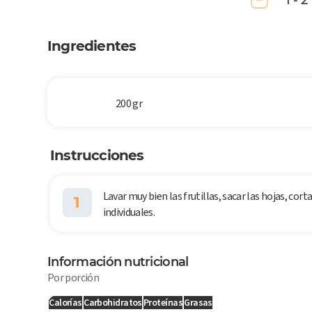
1 - 2
Ingredientes
200 gr
Instrucciones
Lavar muy bien las frutillas, sacar las hojas, corta
1
individuales.
Información nutricional
Por porción
Calorías
Carbohidratos
Proteínas
Grasas