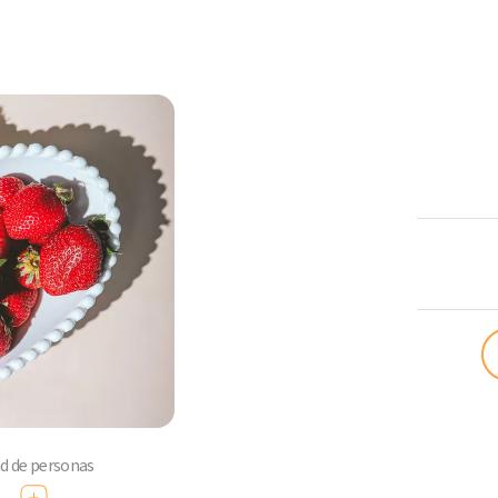
ComoQuier
ad de personas