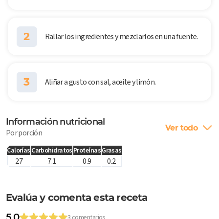
2
Rallar los ingredientes y mezclarlos en una fuente.
3
Aliñar a gusto con sal, aceite y limón.
Información nutricional
Ver todo
Por porción
Calorías
Carbohidratos
Proteínas
Grasas
27
7.1
0.9
0.2
Evalúa y comenta esta receta
5.0
3 comentarios