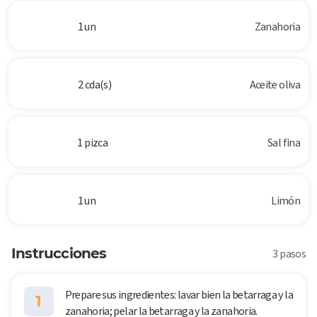
1 un
Zanahoria
2 cda(s)
Aceite oliva
1 pizca
Sal fina
1 un
Limón
Instrucciones
3 pasos
Prepare sus ingredientes: lavar bien la betarraga y la
1
zanahoria; pelar la betarraga y la zanahoria.