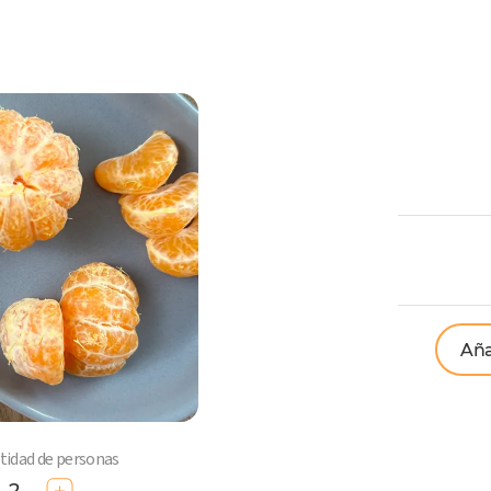
ComoQuiero
Aña
ntidad de personas