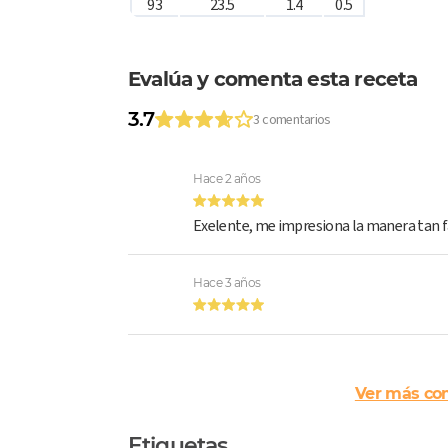
93
23.5
1.4
0.5
Evalúa y comenta esta receta
3.7
3 comentarios
Hace 2 años
Exelente, me impresiona la manera tan f
Hace 3 años
Ver más co
Etiquetas