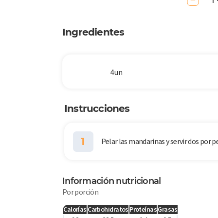
1 
Ingredientes
4 un
Instrucciones
1
Pelar las mandarinas y servir dos por p
Información nutricional
Por porción
Calorías
Carbohidratos
Proteínas
Grasas