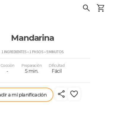
Mandarina
1 INGREDIENTES • 1 PASOS • 5 MINUTOS
Cocción
Preparación
Dificultad
-
5 min.
Fácil
dir a mi planificación