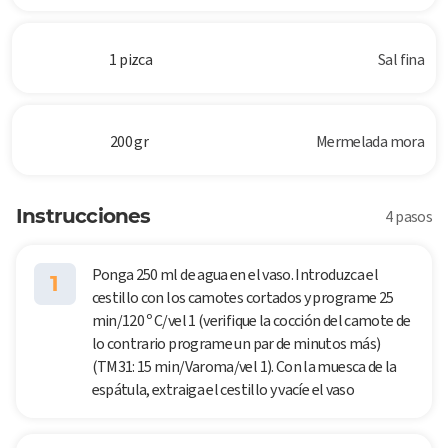
1 pizca
Sal fina
200 gr
Mermelada mora
Instrucciones
4 pasos
Ponga 250 ml de agua en el vaso. Introduzca el
1
cestillo con los camotes cortados y programe 25
min/120 º C/vel 1 (verifique la cocción del camote de
lo contrario programe un par de minutos más)
(TM31: 15 min/Varoma/vel 1). Con la muesca de la
espátula, extraiga el cestillo y vacíe el vaso