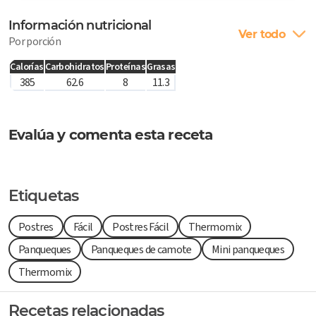
Información nutricional
Ver todo
Por porción
Calorías
Carbohidratos
Proteínas
Grasas
385
62.6
8
11.3
Evalúa y comenta esta receta
Etiquetas
Postres
Fácil
Postres Fácil
Thermomix
Panqueques
Panqueques de camote
Mini panqueques
Thermomix
Recetas relacionadas