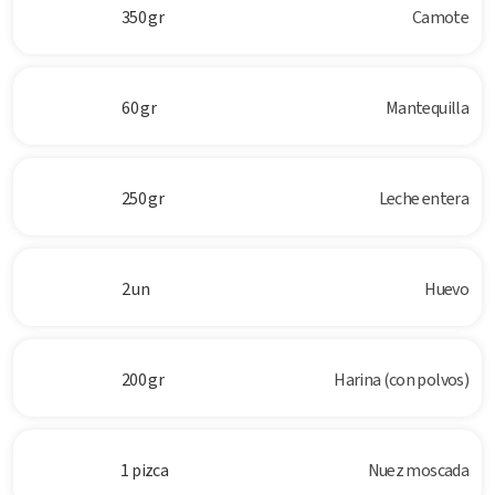
350 gr
Camote
60 gr
Mantequilla
250 gr
Leche entera
2 un
Huevo
200 gr
Harina (con polvos)
1 pizca
Nuez moscada