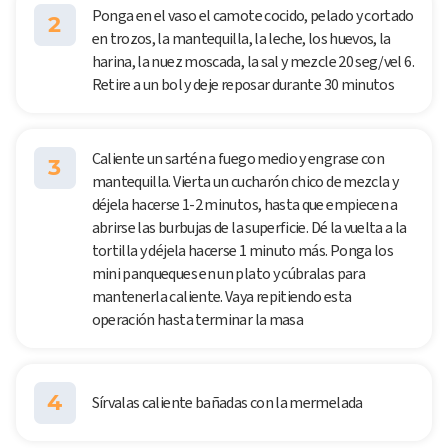
Ponga en el vaso el camote cocido, pelado y cortado
2
en trozos, la mantequilla, la leche, los huevos, la
harina, la nuez moscada, la sal y mezcle 20 seg/vel 6.
Retire a un bol y deje reposar durante 30 minutos
Caliente un sartén a fuego medio y engrase con
3
mantequilla. Vierta un cucharón chico de mezcla y
déjela hacerse 1-2 minutos, hasta que empiecen a
abrirse las burbujas de la superficie. Dé la vuelta a la
tortilla y déjela hacerse 1 minuto más. Ponga los
mini panqueques en un plato y cúbralas para
mantenerla caliente. Vaya repitiendo esta
operación hasta terminar la masa
4
Sírvalas caliente bañadas con la mermelada