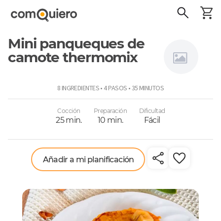
Mini panqueques de
camote thermomix
Thermomix
8 INGREDIENTES • 4 PASOS • 35 MINUTOS
Cocción
Preparación
Dificultad
25 min.
10 min.
Fácil
Añadir a mi planificación