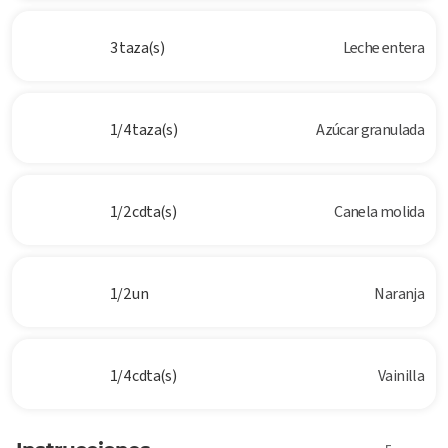
3 taza(s)
Leche entera
1/4 taza(s)
Azúcar granulada
1/2 cdta(s)
Canela molida
1/2 un
Naranja
1/4 cdta(s)
Vainilla