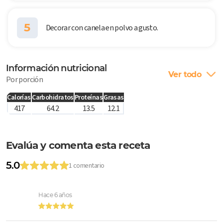
5
Decorar con canela en polvo a gusto.
Información nutricional
Ver todo
Por porción
Calorías
Carbohidratos
Proteínas
Grasas
417
64.2
13.5
12.1
Evalúa y comenta esta receta
5.0
1 comentario
Hace 6 años