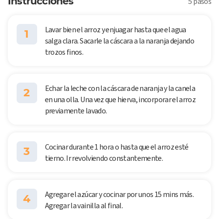
Instrucciones
5 pasos
Lavar bien el arroz y enjuagar hasta que el agua
1
salga clara. Sacarle la cáscara a la naranja dejando
trozos finos.
Echar la leche con la cáscara de naranja y la canela
2
en una olla. Una vez que hierva, incorporar el arroz
previamente lavado.
Cocinar durante 1 hora o hasta que el arroz esté
3
tierno. Ir revolviendo constantemente.
Agregar el azúcar y cocinar por unos 15 mins más.
4
Agregar la vainilla al final.