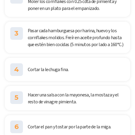
Moler los cornflakes con 0.25 cdta de pimienta y
poner en un plato para el empanizado.
Pasar cada hamburguesa por harina, huevo y los
3
cornflakes molidos. Freír en aceite profundo hasta
que estén bien cocidas (5 minutos por lado a 160°C.)
4
Cortar la lechuga fina.
Hacer una salsa con la mayonesa, la mostaza y el
5
resto de vinagre pimienta.
6
Cortar el pan y tostar por la parte de la miga.