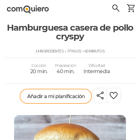
Hamburguesa casera de pollo
cryspy
ComoQuiero
14 INGREDIENTES • 7 PASOS • 60 MINUTOS
Cocción
Preparación
Dificultad
20 min.
40 min.
Intermedia
Añadir a mi planificación