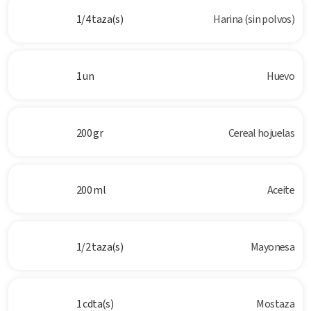
1/4 taza(s)
Harina (sin polvos)
1 un
Huevo
200 gr
Cereal hojuelas
200 ml
Aceite
1/2 taza(s)
Mayonesa
1 cdta(s)
Mostaza