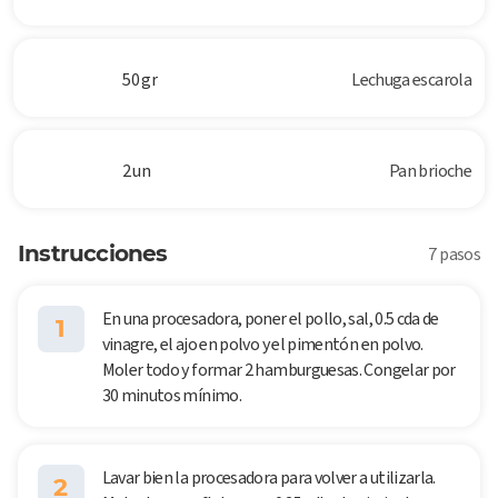
50 gr
Lechuga escarola
2 un
Pan brioche
Instrucciones
7 pasos
En una procesadora, poner el pollo, sal, 0.5 cda de
1
vinagre, el ajo en polvo y el pimentón en polvo.
Moler todo y formar 2 hamburguesas. Congelar por
30 minutos mínimo.
Lavar bien la procesadora para volver a utilizarla.
2