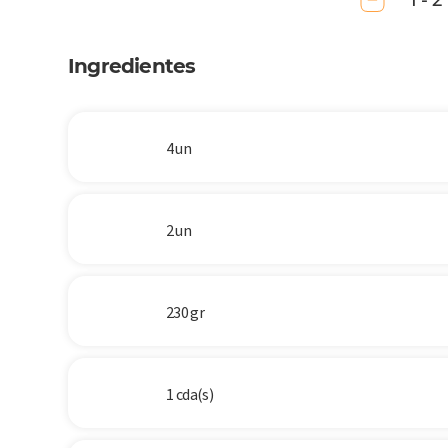
1 - 2
Ingredientes
4 un
2 un
230 gr
1 cda(s)