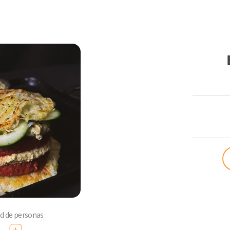
ComoQuier
ad de personas