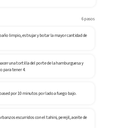
6 pasos
n paño limpio, estrujar y botar la mayor cantidad de
hacer una tortilla del porte de la hamburguesa y
o para tener 4.
based por 10 minutos por lado a fuego bajo.
banzos escurridos con el tahini, perejil, aceite de