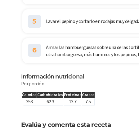
5
Lavar el pepino y cortarlo en rodajas muy delgad
Armar las hambuerguesas sobre una de las torti
6
otra hamburguesa, más hummus y los pepinos, tap
Información nutricional
Por porción
Calorías
Carbohidratos
Proteínas
Grasas
353
62.3
13.7
7.5
Evalúa y comenta esta receta