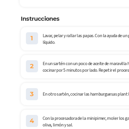
Instrucciones
Lavar, pelar y rallar las papas. Con la ayuda de u
1
líquido.
En un sartén con un poco de aceite de maravilla 
2
cocinar por 5 minutos por lado. Repetir el proces
3
En otro sartén, cocinar las hamburguesas plant 
Con la procesadora de la minipimer, moler los gar
4
oliva, limón y sal.