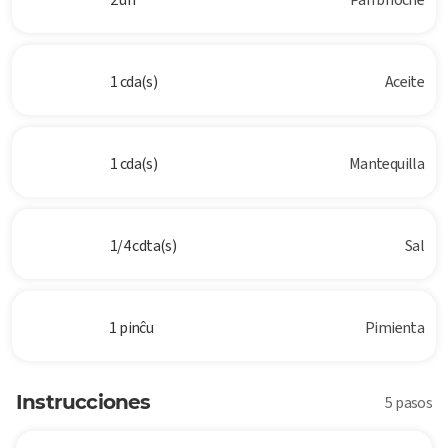
1 cda(s)
Aceite
1 cda(s)
Mantequilla
1/4 cdta(s)
Sal
1 pinĉu
Pimienta
Instrucciones
5 pasos