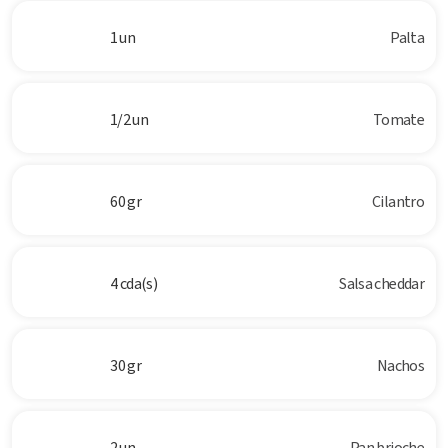
1 un
Palta
1/2 un
Tomate
60 gr
Cilantro
4 cda(s)
Salsa cheddar
30 gr
Nachos
2 un
Pan brioche