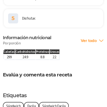
5
Disfrutar.
Información nutricional
Ver todo
Por porción
Calorías
Carbohidratos
Proteínas
Grasas
299
24.9
8.8
22
Evalúa y comenta esta receta
Etiquetas
Sándwich
Facila
Sándwich Facila