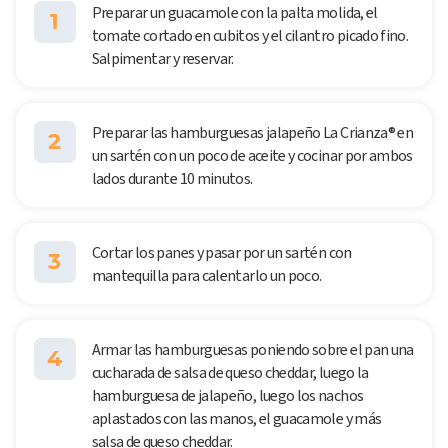
Preparar un guacamole con la palta molida, el
1
tomate cortado en cubitos y el cilantro picado fino.
Salpimentar y reservar.
Preparar las hamburguesas jalapeño La Crianza® en
2
un sartén con un poco de aceite y cocinar por ambos
lados durante 10 minutos.
Cortar los panes y pasar por un sartén con
3
mantequilla para calentarlo un poco.
Armar las hamburguesas poniendo sobre el pan una
4
cucharada de salsa de queso cheddar, luego la
hamburguesa de jalapeño, luego los nachos
aplastados con las manos, el guacamole y más
salsa de queso cheddar.