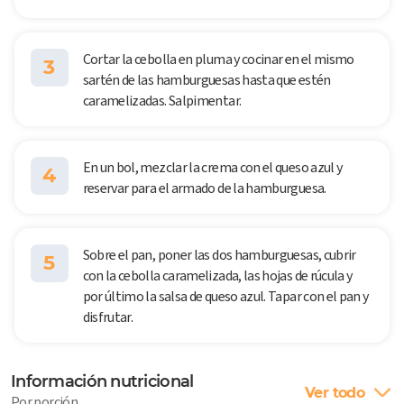
Cortar la cebolla en pluma y cocinar en el mismo
3
sartén de las hamburguesas hasta que estén
caramelizadas. Salpimentar.
En un bol, mezclar la crema con el queso azul y
4
reservar para el armado de la hamburguesa.
Sobre el pan, poner las dos hamburguesas, cubrir
5
con la cebolla caramelizada, las hojas de rúcula y
por último la salsa de queso azul. Tapar con el pan y
disfrutar.
Información nutricional
Ver todo
Por porción