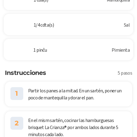
1/4 cdta(s)
Sal
1 pinĉu
Pimienta
Instrucciones
5 pasos
Partir los panes a la mitad. En un sartén, poner un
1
poco de mantequilla y dorar el pan.
En el mism sartén, cocinar las hamburguesas
2
brisquet La Crianza® por ambos lados durante 5
minutos cada lado.