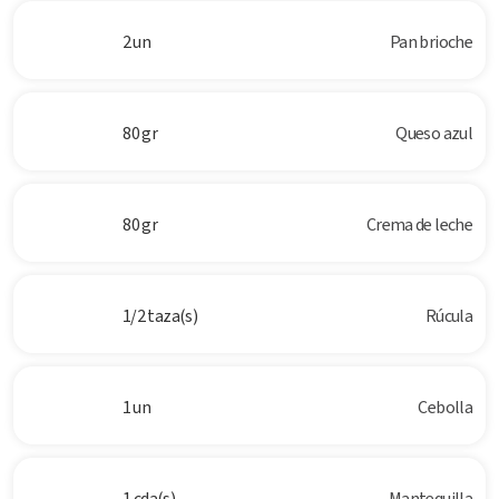
2 un
Pan brioche
80 gr
Queso azul
80 gr
Crema de leche
1/2 taza(s)
Rúcula
1 un
Cebolla
1 cda(s)
Mantequilla