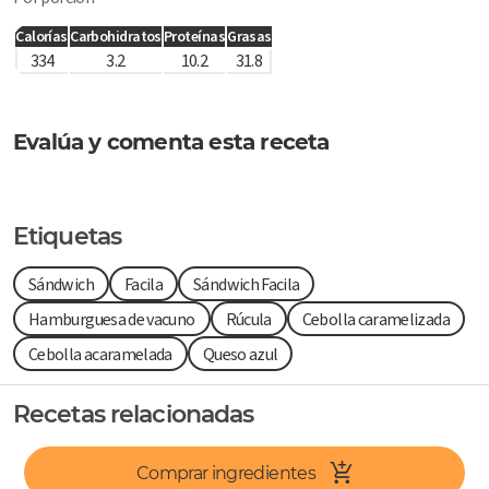
Calorías
Carbohidratos
Proteínas
Grasas
334
3.2
10.2
31.8
Evalúa y comenta esta receta
Etiquetas
Sándwich
Facila
Sándwich Facila
Hamburguesa de vacuno
Rúcula
Cebolla caramelizada
Cebolla acaramelada
Queso azul
Recetas relacionadas
Comprar ingredientes