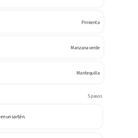
Pimienta
Manzana verde
Mantequilla
5 pasos
 en un sartén.