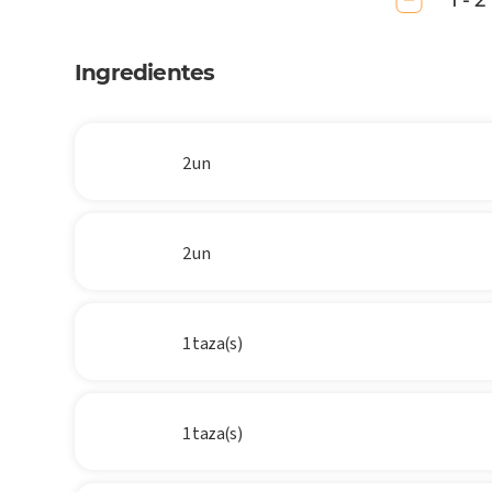
1 - 2
Ingredientes
2 un
2 un
1 taza(s)
1 taza(s)