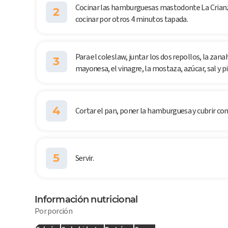
Cocinar las hamburguesas mastodonte La Crianza®
2
cocinar por otros 4 minutos tapada.
Para el coleslaw, juntar los dos repollos, la zan
3
mayonesa, el vinagre, la mostaza, azúcar, sal y p
4
Cortar el pan, poner la hamburguesa y cubrir con
5
Servir.
Información nutricional
Por porción