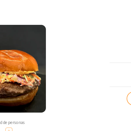
ComoQuier
ad de personas