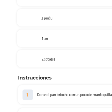
1 pinĉu
1 un
2 cdta(s)
Instrucciones
1
Dorar el pan brioche con un poco de mantequilla