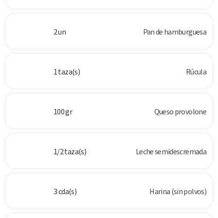
2 un
Pan de hamburguesa
1 taza(s)
Rúcula
100 gr
Queso provolone
1/2 taza(s)
Leche semidescremada
3 cda(s)
Harina (sin polvos)