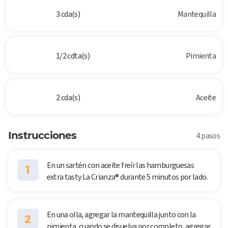
3 cda(s)
Mantequilla
1/2 cdta(s)
Pimienta
2 cda(s)
Aceite
Instrucciones
4 pasos
En un sartén con aceite freír las hamburguesas
1
extra tasty La Crianza® durante 5 minutos por lado.
En una olla, agregar la mantequilla junto con la
2
pimienta, cuando se disuelva por completo, agregar