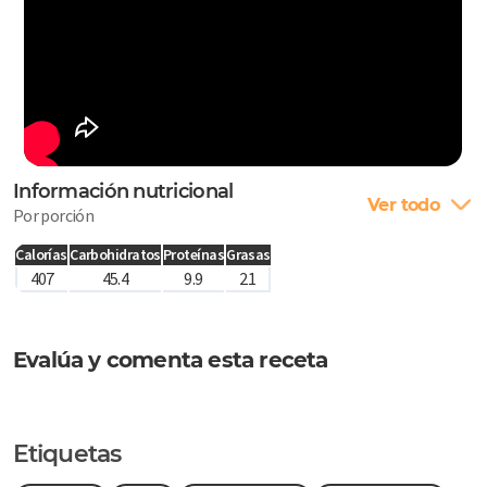
Información nutricional
Ver todo
Por porción
Calorías
Carbohidratos
Proteínas
Grasas
407
45.4
9.9
21
Evalúa y comenta esta receta
Etiquetas