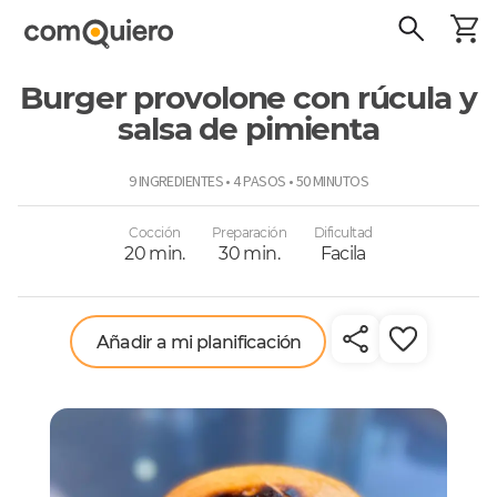
Burger provolone con rúcula y
salsa de pimienta
ComoQuiero
9 INGREDIENTES • 4 PASOS • 50 MINUTOS
Cocción
Preparación
Dificultad
20 min.
30 min.
Facila
Añadir a mi planificación