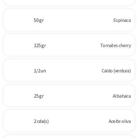
50 gr
Espinaca
125 gr
Tomates cherry
1/2 un
Caldo (verdura)
25 gr
Albahaca
2 cda(s)
Aceite oliva