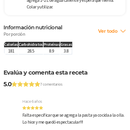
agrega 1-2 L de agua caliente y espera que hierva.
Colar y utilizar.
Información nutricional
Ver todo
Por porción
Calorías
Carbohidratos
Proteínas
Grasas
181
28.5
8.9
3.8
Evalúa y comenta esta receta
5.0
7 comentarios
Hace 6 años
Falta especificar que se agrega la pasta ya cocida a la olla.
Lo hice y me quedó espectacular!!!