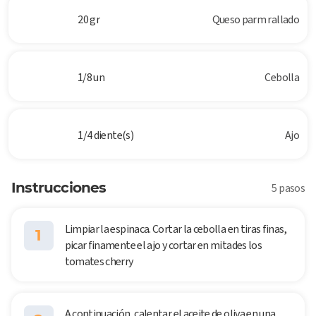
20 gr
Queso parm rallado
1/8 un
Cebolla
1/4 diente(s)
Ajo
Instrucciones
5 pasos
Limpiar la espinaca. Cortar la cebolla en tiras finas,
1
picar finamente el ajo y cortar en mitades los
tomates cherry
A continuación, calentar el aceite de oliva en una