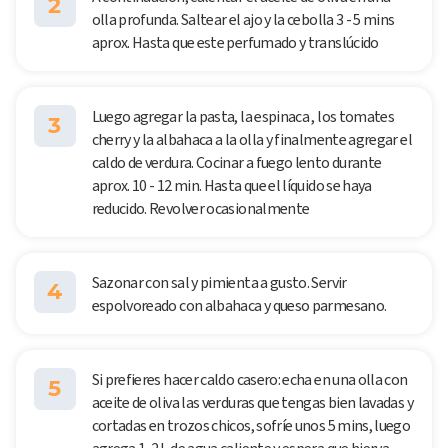
2
olla profunda. Saltear el ajo y la cebolla 3 - 5 mins
aprox. Hasta que este perfumado y translúcido
Luego agregar la pasta, la espinaca , los tomates
3
cherry y la albahaca a la olla y finalmente agregar el
caldo de verdura. Cocinar a fuego lento durante
aprox. 10 - 12 min. Hasta que el líquido se haya
reducido. Revolver ocasionalmente
Sazonar con sal y pimienta a gusto. Servir
4
espolvoreado con albahaca y queso parmesano.
Si prefieres hacer caldo casero: echa en una olla con
5
aceite de oliva las verduras que tengas bien lavadas y
cortadas en trozos chicos, sofríe unos 5 mins, luego