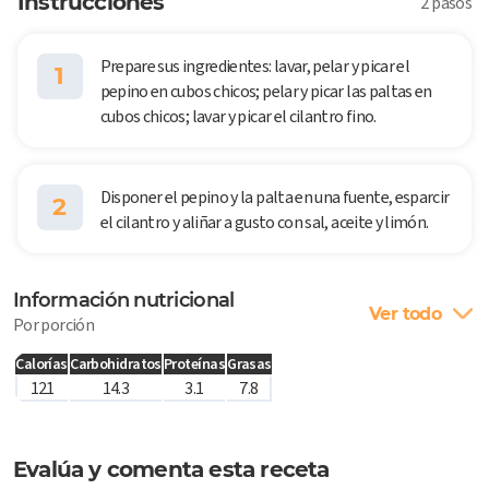
Instrucciones
2 pasos
Prepare sus ingredientes: lavar, pelar y picar el
1
pepino en cubos chicos; pelar y picar las paltas en
cubos chicos; lavar y picar el cilantro fino.
Disponer el pepino y la palta en una fuente, esparcir
2
el cilantro y aliñar a gusto con sal, aceite y limón.
Información nutricional
Ver todo
Por porción
Calorías
Carbohidratos
Proteínas
Grasas
121
14.3
3.1
7.8
Evalúa y comenta esta receta