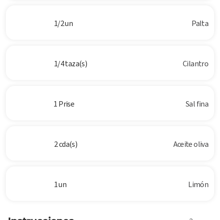
1/2 un
Palta
1/4 taza(s)
Cilantro
1 Prise
Sal fina
2 cda(s)
Aceite oliva
1 un
Limón