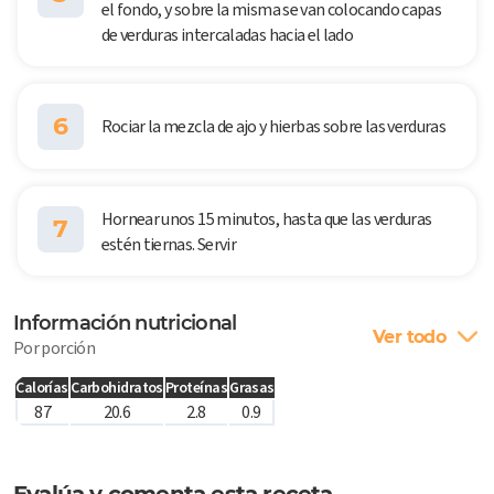
el fondo, y sobre la misma se van colocando capas
de verduras intercaladas hacia el lado
6
Rociar la mezcla de ajo y hierbas sobre las verduras
Hornear unos 15 minutos, hasta que las verduras
7
estén tiernas. Servir
Información nutricional
Ver todo
Por porción
Calorías
Carbohidratos
Proteínas
Grasas
87
20.6
2.8
0.9