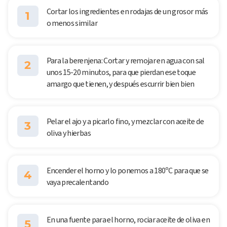
Cortar los ingredientes en rodajas de un grosor más
1
o menos similar
Para la berenjena: Cortar y remojar en agua con sal
2
unos 15-20 minutos, para que pierdan ese toque
amargo que tienen, y después escurrir bien bien
Pelar el ajo y a picarlo fino, y mezclar con aceite de
3
oliva y hierbas
Encender el horno y lo ponemos a 180ºC para que se
4
vaya precalentando
En una fuente para el horno, rociar aceite de oliva en
5