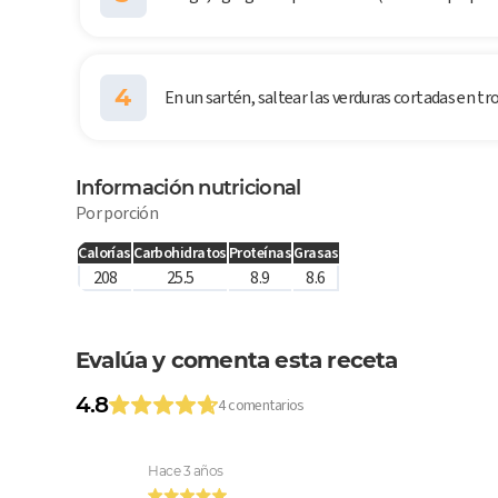
4
En un sartén, saltear las verduras cortadas en tr
Información nutricional
Por porción
Calorías
Carbohidratos
Proteínas
Grasas
208
25.5
8.9
8.6
Evalúa y comenta esta receta
4.8
4 comentarios
Hace 3 años