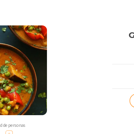
G
ComoQuier
ad de personas