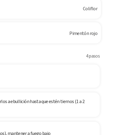
Coliflor
Pimentón rojo
4 pasos
los a ebullición hasta que estén tiernos (1 a 2
os), mantener a fuego bajo