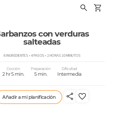
arbanzos con verduras
salteadas
o
6 INGREDIENTES • 4 PASOS • 2 HORAS 10 MINUTOS
Cocción
Preparación
Dificultad
2 hr 5 min.
5 min.
Intermedia
Añadir a mi planificación