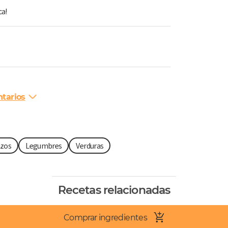
ca!
tarios
zos
Legumbres
Verduras
Recetas relacionadas
Comprar ingredientes