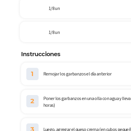
1/8 un
1/8 un
Instrucciones
1
Remojar los garbanzos el día anterior
Poner los garbanzos en una olla con agua y llevar
2
horas)
3
Luego, agregar el queso crema (en cubos pequeñ