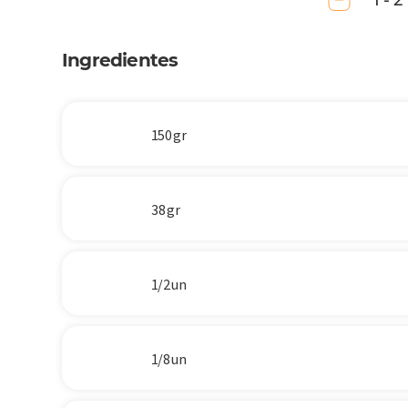
1 - 2
Ingredientes
150 gr
38 gr
1/2 un
1/8 un