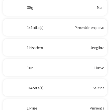
30 gr
Maní
1/4 cdta(s)
Pimentón en polvo
1 bisschen
Jengibre
1 un
Huevo
1/4 cdta(s)
Sal fina
1 Prise
Pimienta