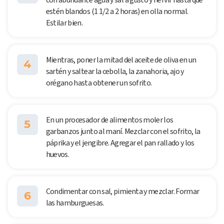
estén blandos (1 1/2 a 2 horas) en olla normal.
Estilar bien.
Mientras, poner la mitad del aceite de oliva en un
4
sartén y saltear la cebolla, la zanahoria, ajo y
orégano hasta obtener un sofrito.
En un procesador de alimentos moler los
5
garbanzos junto al maní. Mezclar con el sofrito, la
páprika y el jengibre. Agregar el pan rallado y los
huevos.
Condimentar con sal, pimienta y mezclar. Formar
6
las hamburguesas.