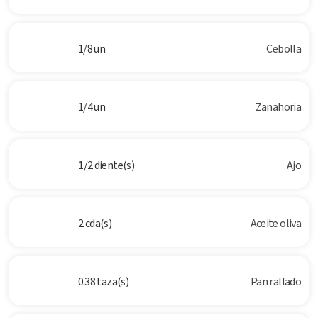
1/8 un
Cebolla
1/4 un
Zanahoria
1/2 diente(s)
Ajo
2 cda(s)
Aceite oliva
0.38 taza(s)
Pan rallado