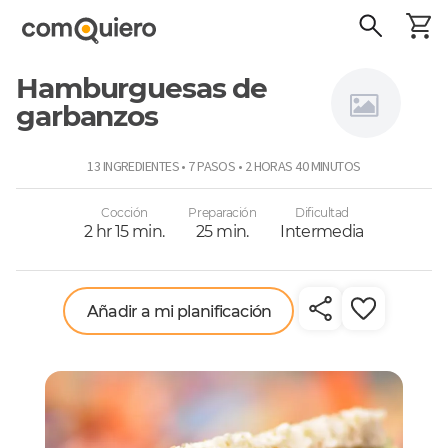
Hamburguesas de
garbanzos
Virginia
13 INGREDIENTES • 7 PASOS • 2 HORAS 40 MINUTOS
Demaría
Cocción
Preparación
Dificultad
2 hr 15 min.
25 min.
Intermedia
Añadir a mi planificación