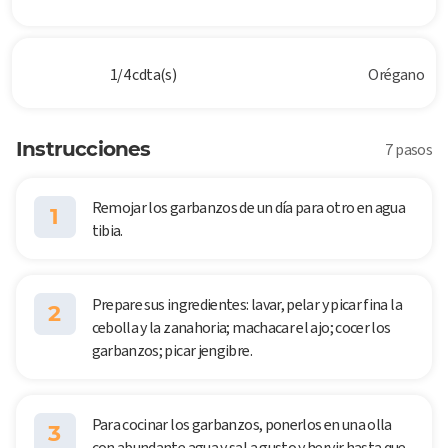
1/4 cdta(s)
Orégano
Instrucciones
7 pasos
Remojar los garbanzos de un día para otro en agua
1
tibia.
Prepare sus ingredientes: lavar, pelar y picar fina la
2
cebolla y la zanahoria; machacar el ajo; cocer los
garbanzos; picar jengibre.
Para cocinar los garbanzos, ponerlos en una olla
3
con abundante agua y sal a gusto y hervir hasta que