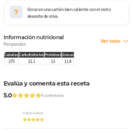
Dorar en una sartén bien caliente con el resto
7
deaceite de oliva.
Información nutricional
Ver todo
Por porción
Calorías
Carbohidratos
Proteínas
Grasas
275
31.1
13
11.8
Evalúa y comenta esta receta
5.0
6 comentarios
Hace 4 años