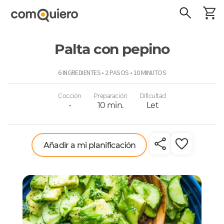
Palta con pepino
ComoQuiero
6 INGREDIENTES • 2 PASOS • 10 MINUTOS
Cocción
Preparación
Dificultad
-
10 min.
Let
Añadir a mi planificación