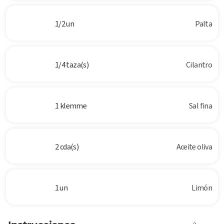
1/2 un
Palta
1/4 taza(s)
Cilantro
1 klemme
Sal fina
2 cda(s)
Aceite oliva
1 un
Limón