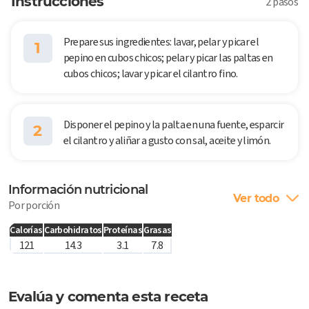
Instrucciones
2 pasos
Prepare sus ingredientes: lavar, pelar y picar el
1
pepino en cubos chicos; pelar y picar las paltas en
cubos chicos; lavar y picar el cilantro fino.
Disponer el pepino y la palta en una fuente, esparcir
2
el cilantro y aliñar a gusto con sal, aceite y limón.
Información nutricional
Ver todo
Por porción
Calorías
Carbohidratos
Proteínas
Grasas
121
14.3
3.1
7.8
Evalúa y comenta esta receta