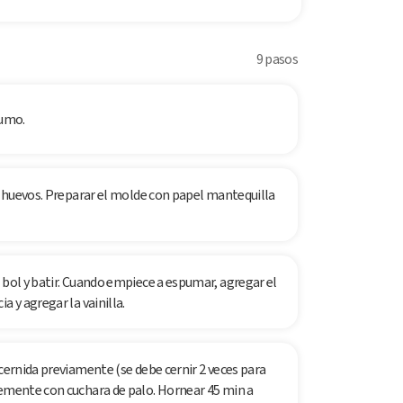
9 pasos
sumo.
os huevos. Preparar el molde con papel mantequilla
 bol y batir. Cuando empiece a espumar, agregar el
a y agregar la vainilla.
 cernida previamente (se debe cernir 2 veces para
vemente con cuchara de palo. Hornear 45 min a