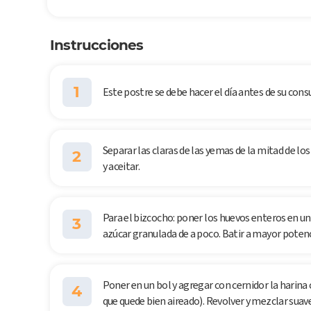
Instrucciones
1
Este postre se debe hacer el día antes de su con
Separar las claras de las yemas de la mitad de l
2
y aceitar.
Para el bizcocho: poner los huevos enteros en un
3
azúcar granulada de a poco. Batir a mayor potenci
Poner en un bol y agregar con cernidor la harina
4
que quede bien aireado). Revolver y mezclar sua