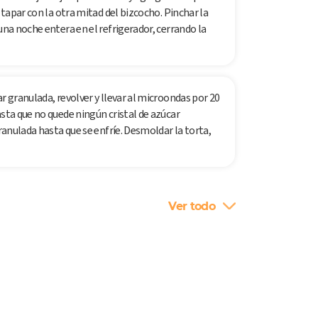
 tapar con la otra mitad del bizcocho. Pinchar la
una noche entera en el refrigerador, cerrando la
r granulada, revolver y llevar al microondas por 20
asta que no quede ningún cristal de azúcar
granulada hasta que se enfríe. Desmoldar la torta,
Ver todo