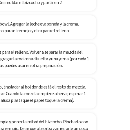
Desmoldar el bizcocho y partir en 2.
 bowl. Agregar la leche evaporada y la crema.
na para el remojo y otra para el relleno.
 para el relleno. Volver a separar la mezcla del
 agregar la maicena disuelta y una yema (por cada 1
las puedes usar en otra preparación.
, trasladar al bol donde está el resto de mezcla.
tar. Cuando la mezcla empiece a hervir, esperar 1
alusa plast (que el papel toque la crema).
mpia y poner la mitad del bizcocho. Pincharlo con
ara remojo. Dejar que absorba y agregarle un poco