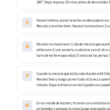
180°. Dejar reposar 10 mins antes de desmoldar. 
Para el relleno: poner la leche condensada en un
5
Mezclar y revolver bien. Separar la mezcla en 2: u
Disolver la maicena en 1 cda de mezcla que usarás
6
relleno en 2: uno ponerlo a calentar y en el otro
tarro de leche evaporada). El resto de las yemas 
Cuando la mezcla que estás calentando esté tibio
7
Revoler bien y luego poner todo otra vez a calen
minuto. Dejar enfriar en un bol tapado con papel 
En un molde de kuchen, forrarlo con una bolsa li
8
un tenedor y agregar la mezcla que reservaste p