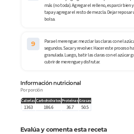
más (no toda). Agregar el relleno, esparcir bien y
tapa y agregar el resto de mezcla. Dejar reposar 
bolsa.
Para el merengue: mezclar las claras con el azúca
9
segundos. Sacar y revolver. Hacer este proceso h
granulada. Luego, batir las claras con el azúcar 
cubrir de merengue y disfrutar.
Información nutricional
Por porción
Calorías
Carbohidratos
Proteínas
Grasas
1363
186.6
36.7
50.5
Evalúa y comenta esta receta