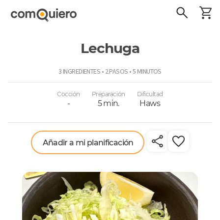
Lechuga
ComoQuiero
3 INGREDIENTES • 2 PASOS • 5 MINUTOS
Cocción
Preparación
Dificultad
-
5 min.
Haws
Añadir a mi planificación