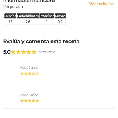
Información nutricional
Ver todo
Por porción
Calorías
Carbohidratos
Proteínas
Grasas
13
2.6
1
0.2
Evalúa y comenta esta receta
5.0
1 comentario
Hace 5 años
Hace 5 años