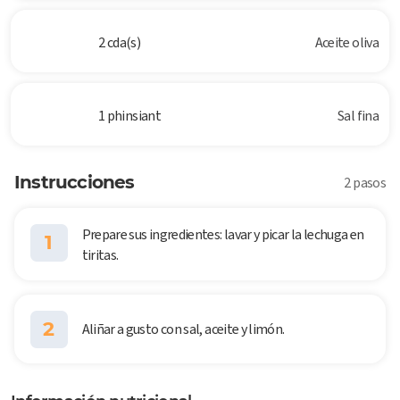
2 cda(s)
Aceite oliva
1 phinsiant
Sal fina
Instrucciones
2 pasos
Prepare sus ingredientes: lavar y picar la lechuga en
1
tiritas.
2
Aliñar a gusto con sal, aceite y limón.