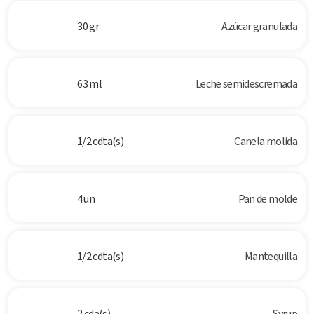
30 gr
Azúcar granulada
63 ml
Leche semidescremada
1/2 cdta(s)
Canela molida
4 un
Pan de molde
1/2 cdta(s)
Mantequilla
2 cda(s)
Syrup