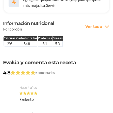
4
más mojadita. Servir.
Información nutricional
Ver todo
Por porción
Calorías
Carbohidratos
Proteínas
Grasas
296
54.8
8.1
5.3
Evalúa y comenta esta receta
4.8
6 comentarios
Hace 4 años
Exelente