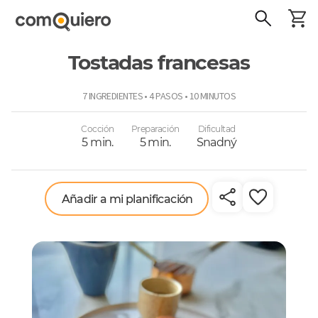
Tostadas francesas
ComoQuiero
7 INGREDIENTES • 4 PASOS • 10 MINUTOS
Cocción
Preparación
Dificultad
5 min.
5 min.
Snadný
Añadir a mi planificación