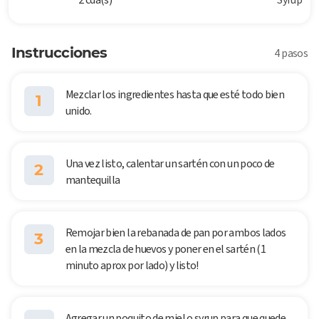
Instrucciones
4 pasos
Mezclar los ingredientes hasta que esté todo bien
1
unido.
Una vez listo, calentar un sartén con un poco de
2
mantequilla
Remojar bien la rebanada de pan por ambos lados
3
en la mezcla de huevos y poner en el sartén (1
minuto aprox por lado) y listo!
Agregar un poquito de miel o syrup para que quede