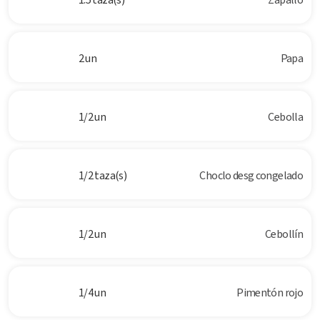
2 un
Papa
1/2 un
Cebolla
1/2 taza(s)
Choclo desg congelado
1/2 un
Cebollín
1/4 un
Pimentón rojo