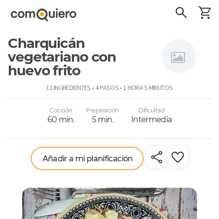
Charquicán
vegetariano con
huevo frito
Connie
12 INGREDIENTES • 4 PASOS • 1 HORA 5 MINUTOS
Achurra
Cocción
Preparación
Dificultad
60 min.
5 min.
Intermedia
Añadir a mi planificación