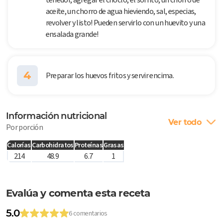
aceite, un chorro de agua hieviendo, sal, especias,
revolver y listo! Pueden servirlo con un huevito y una
ensalada grande!
4
Preparar los huevos fritos y servir encima.
Información nutricional
Ver todo
Por porción
Calorías
Carbohidratos
Proteínas
Grasas
214
48.9
6.7
1
Evalúa y comenta esta receta
5.0
6 comentarios