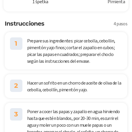
1 špetka
Pimienta
Instrucciones
4 pasos
Prepare sus ingredientes: picar cebolla, cebollin,
1
pimentón y ajo finos; cortar el zapallo en cubos;
picar las papas en cuadrados; preparar el choclo
según las instrucciones del envase.
Hacer un sofrito en un chorro de aceite de oliva de la
2
cebolla, cebollín, pimentón y ajo.
Poner a cocer las papas y zapallo en agua hirviendo
3
hasta que estén blandos, por 20-30 min, escurrir el
agua y moler un poco con un muele papas o un
tenedor, agregar el choclo, el sofrito, un chorro de