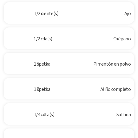
1/2 diente(s)
Ajo
1/2 cda(s)
Orégano
1 špetka
Pimentón en polvo
1 špetka
Aliño completo
1/4 cdta(s)
Sal fina