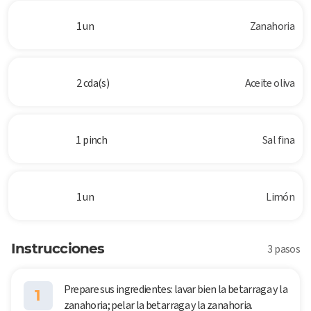
1 un
Zanahoria
2 cda(s)
Aceite oliva
1 pinch
Sal fina
1 un
Limón
Instrucciones
3 pasos
Prepare sus ingredientes: lavar bien la betarraga y la
1
zanahoria; pelar la betarraga y la zanahoria.