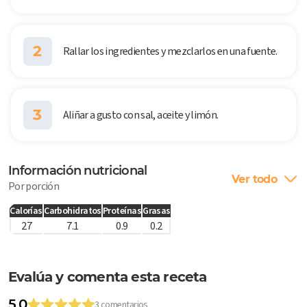
2
Rallar los ingredientes y mezclarlos en una fuente.
3
Aliñar a gusto con sal, aceite y limón.
Información nutricional
Ver todo
Por porción
Calorías
Carbohidratos
Proteínas
Grasas
27
7.1
0.9
0.2
Evalúa y comenta esta receta
5.0
3 comentarios