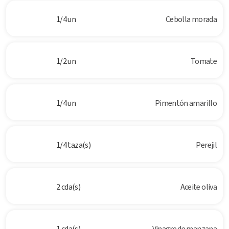
1/4 un
Cebolla morada
1/2 un
Tomate
1/4 un
Pimentón amarillo
1/4 taza(s)
Perejil
2 cda(s)
Aceite oliva
1 cda(s)
Vinagre de manzana