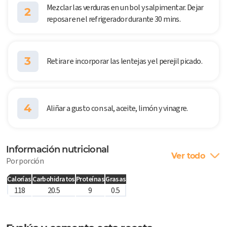
Mezclar las verduras en un bol y salpimentar. Dejar
2
reposar en el refrigerador durante 30 mins.
3
Retirar e incorporar las lentejas y el perejil picado.
4
Aliñar a gusto con sal, aceite, limón y vinagre.
Información nutricional
Ver todo
Por porción
Calorías
Carbohidratos
Proteínas
Grasas
118
20.5
9
0.5