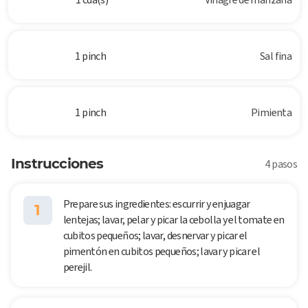
1 pinch
Sal fina
1 pinch
Pimienta
Instrucciones
4 pasos
Prepare sus ingredientes: escurrir y enjuagar
1
lentejas; lavar, pelar y picar la cebolla y el tomate en
cubitos pequeños; lavar, desnervar y picar el
pimentón en cubitos pequeños; lavar y picar el
perejil.