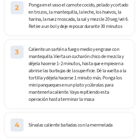
Ponga en el vaso el camote cocido, pelado y cortado
2
en trozos, la mantequilla, la leche, los huevos, la
harina, la nuez moscada, la sal y mezcle 20 seg/vel 6.
Retire a un bol y deje reposar durante 30 minutos
Caliente un sartén a fuego medio y engrase con
3
mantequilla. Vierta un cucharón chico de mezcla y
déjela hacerse 1-2 minutos, hasta que empiecen a
abrirse las burbujas de la superficie. Dé la vuelta a la
tortilla y déjela hacerse 1 minuto más. Ponga los
mini panqueques en un plato y cúbralas para
mantenerla caliente. Vaya repitiendo esta
operación hasta terminar la masa
4
Sírvalas caliente bañadas con la mermelada