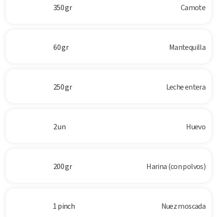
350 gr
Camote
60 gr
Mantequilla
250 gr
Leche entera
2 un
Huevo
200 gr
Harina (con polvos)
1 pinch
Nuez moscada