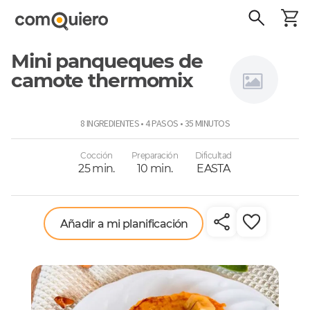
Mini panqueques de
camote thermomix
Thermomix
8 INGREDIENTES • 4 PASOS • 35 MINUTOS
Cocción
Preparación
Dificultad
25 min.
10 min.
EASTA
Añadir a mi planificación