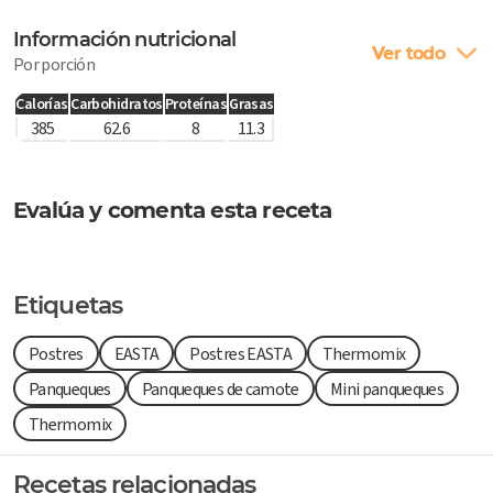
Información nutricional
Ver todo
Por porción
Calorías
Carbohidratos
Proteínas
Grasas
385
62.6
8
11.3
Evalúa y comenta esta receta
Etiquetas
Postres
EASTA
Postres EASTA
Thermomix
Panqueques
Panqueques de camote
Mini panqueques
Thermomix
Recetas relacionadas