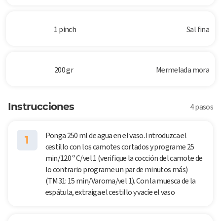
1 pinch
Sal fina
200 gr
Mermelada mora
Instrucciones
4 pasos
Ponga 250 ml de agua en el vaso. Introduzca el
1
cestillo con los camotes cortados y programe 25
min/120 º C/vel 1 (verifique la cocción del camote de
lo contrario programe un par de minutos más)
(TM31: 15 min/Varoma/vel 1). Con la muesca de la
espátula, extraiga el cestillo y vacíe el vaso