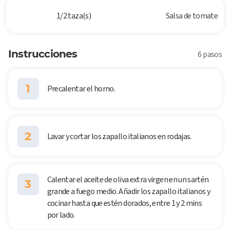
1/2 taza(s)
Salsa de tomate
Instrucciones
6 pasos
1
Precalentar el horno.
2
Lavar y cortar los zapallo italianos en rodajas.
Calentar el aceite de oliva extra virgen en un sartén
3
grande a fuego medio. Añadir los zapallo italianos y
cocinar hasta que estén dorados, entre 1 y 2 mins
por lado.