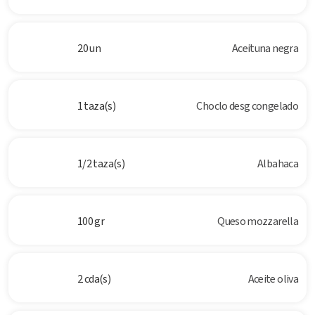
20 un
Aceituna negra
1 taza(s)
Choclo desg congelado
1/2 taza(s)
Albahaca
100 gr
Queso mozzarella
2 cda(s)
Aceite oliva