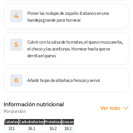
Poner las rodajas de zapallo italianos en una
4
bandeja grande para hornear.
Cubrir con la salsa de tomates, el queso mozzarella,
5
el choco y las aceitunas. Hornear hasta que se
derrita el queso.
6
Añadir hojas de albahaca frescas y servir.
Información nutricional
Ver todo
Por porción
Calorías
Carbohidratos
Proteínas
Grasas
311
26.1
16.2
18.2