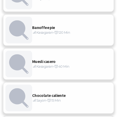
Banoffee pie
Kasagaran
•
120 Min
Muesli casero
Kasagaran
•
40 Min
Chocolate caliente
Sayon
•
15 Min