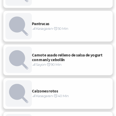
Pantrucas
Kasagaran
•
50 Min
Camote asado relleno de salsa de yogurt
con maní y cebollín
Sayon
•
90 Min
Calzones rotos
Kasagaran
•
40 Min