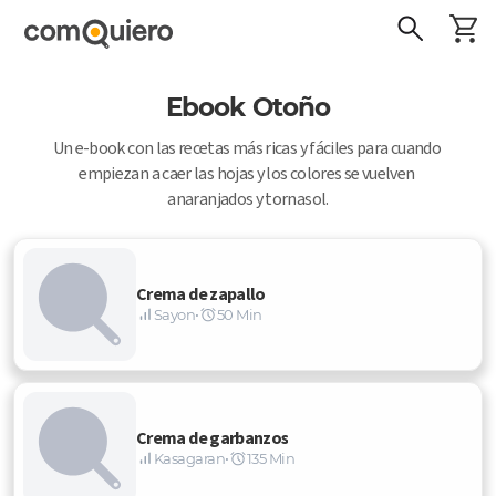
Ebook Otoño
Un e-book con las recetas más ricas y fáciles para cuando 
empiezan a caer las hojas y los colores se vuelven 
anaranjados y tornasol.
Crema de zapallo
Sayon
•
50 Min
Crema de garbanzos
Kasagaran
•
135 Min