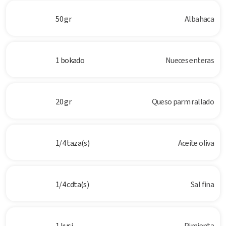
50 gr
Albahaca
1 bokado
Nueces enteras
20 gr
Queso parm rallado
1/4 taza(s)
Aceite oliva
1/4 cdta(s)
Sal fina
1 kusi
Pimienta