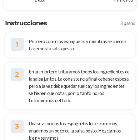
Instrucciones
3 pasos
Primero cocer los espaguetis y mientras se cuecen
1
hacemos la salsa pesto
En un mortero trituramos todos los ingredientes de
2
la salsa juntos. La consistencia final debe ser espesa
pero a la vez debe quedar suelta y los ingredientes
se tienen que notar, por lo tanto no los
trituraremos del todo
Una vez cocidos los espaguetis los escurrimos,
3
añadimos un poco de la salsa pesto. Mezclamos
bien y servimos