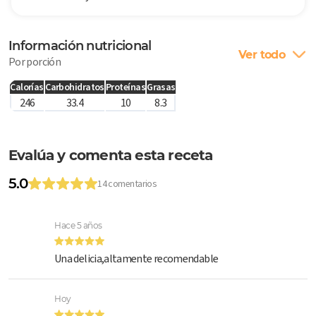
Información nutricional
Ver todo
Por porción
Calorías
Carbohidratos
Proteínas
Grasas
246
33.4
10
8.3
Evalúa y comenta esta receta
5.0
14 comentarios
Hace 5 años
Una delicia,altamente recomendable
Hoy