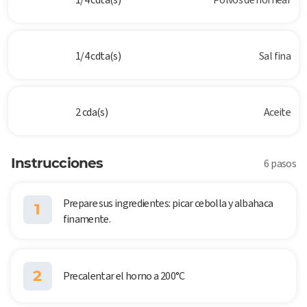
1/4 cdta(s)
Sal fina
2 cda(s)
Aceite
Instrucciones
6 pasos
Prepare sus ingredientes: picar cebolla y albahaca
1
finamente.
2
Precalentar el horno a 200°C