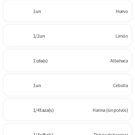
1 un
Huevo
1/2 un
Limón
1 cda(s)
Albahaca
1 un
Cebolla
1/4 taza(s)
Harina (sin polvos)
1/4 cdta(s)
Polvos de hornear