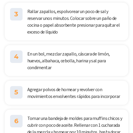
Rallar zapallos, espolvorear un poco de sal y
3
reservar unos minutos. Colocar sobre un paño de
cocina o papel absorbente presionar para quitar el
exceso de líquido
En un bol, mezclar zapallo, cáscara de limón,
4
huevos, albahaca, cebolla, harina y sal para
condimentar
Agregar polvos de hornear y revolver con
5
movimientos envolventes rápidos para incorporar
Tomar una bandeja de moldes para muffins chicos y
6
cubrir con poco de aceite. Rellenar con 1 cucharada
de la mezcla y hornear por 10 minutos, hasta dorar