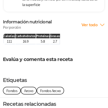
la superficie
Información nutricional
Ver todo
Por porción
Calorías
Carbohidratos
Proteínas
Grasas
111
16.9
5.8
2.7
Evalúa y comenta esta receta
Etiquetas
Fondos
Лесно
Fondos Лесно
Recetas relacionadas